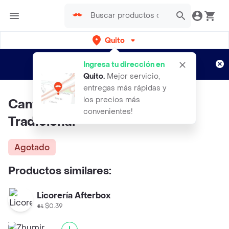
Quito
Regístrate
¿Nuevo en Rappi?
y disfruta de
Ingresa tu dirección en
envíos gratis por semanas
Aplican TyC
Quito
.
Mejor servicio,
entregas más rápidas y
los precios más
Canta Claro Aguardiente
convenientes!
Tradicional
Agotado
Productos similares:
Licorería Afterbox
$0.39