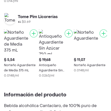
0.0147/ml
Tome Pim Licorerías
$0.69
$ 5,54
$ 19,68
$ 11,07
Norteño Aguardiente
Antioqueño
Norteño Aguardiente
de Media 375 mL
Aguardiente Sin
0.0148/ml
0.0148/ml
Azúcar 750 mL
0.0263/ml
Información del producto
Bebida alcohólica Cantaclaro, de 100% puro de