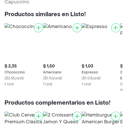
Capuccino
Productos similares en Listo!
$ 2,35
$ 1,50
$ 1,03
$ 4
Chococcino
Americano
Espresso
2 X
(
$2.35/und
)
(
$1.50/und
)
(
$1.03/und
)
Esp
1 Und
1 Und
1 Und
(
$4.
1Un
Productos complementarios en Listo!