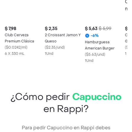
$ 7,98
$ 2,35
$ 5,63
$ 5,99
$ 2
Club Cerveza
2 Croissant Jamon Y
Coc
-
6
%
Premium Clásica
Queso
Gas
Hamburguesa
(
$0.0242/ml
)
(
$2.35/und
)
200
(
$0
American Burger
6 X 330 mL
1Und
1 X 
(
$5.63/und
)
1Und
¿Cómo pedir
Capuccino
en Rappi?
Para pedir Capuccino en Rappi debes