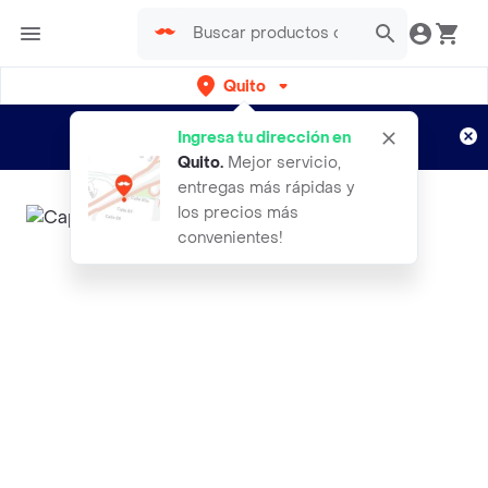
Quito
Regístrate
¿Nuevo en Rappi?
y disfruta de
Ingresa tu dirección en
envíos gratis por semanas
Aplican TyC
Quito
.
Mejor servicio,
entregas más rápidas y
los precios más
convenientes!