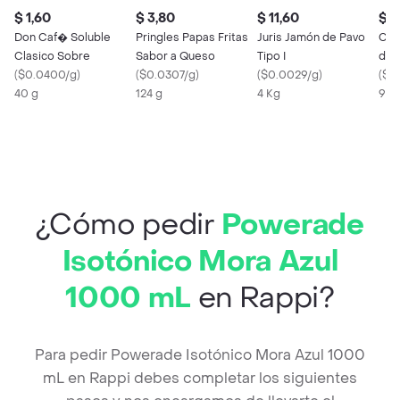
$ 1,60
$ 3,80
$ 11,60
$ 2
Don Caf� Soluble
Pringles Papas Fritas
Juris Jamón de Pavo
Cho
Clasico Sobre
Sabor a Queso
Tipo I
de 
(
$0.0400/g
)
(
$0.0307/g
)
(
$0.0029/g
)
(
$0
40 g
124 g
4 Kg
90 
¿Cómo pedir
Powerade
Isotónico Mora Azul
1000 mL
en Rappi?
Para pedir Powerade Isotónico Mora Azul 1000
mL en Rappi debes completar los siguientes