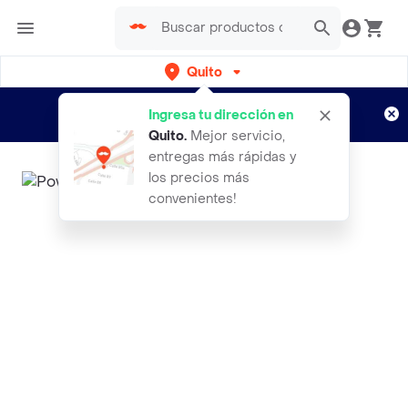
Quito
Regístrate
¿Nuevo en Rappi?
y disfruta de
Ingresa tu dirección en
envíos gratis por semanas
Aplican TyC
Quito
.
Mejor servicio,
entregas más rápidas y
los precios más
convenientes!