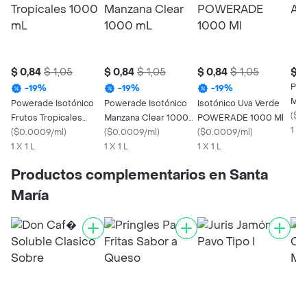
$ 0,84
$ 1,05
$ 0,84
$ 1,05
$ 0,84
$ 1,05
$ 0
Pow
-
19
%
-
19
%
-
19
%
Mor
Powerade Isotónico
Powerade Isotónico
Isotónico Uva Verde
(
$0
Frutos Tropicales
Manzana Clear 1000
POWERADE 1000 Ml
1 X
1000 mL
(
$0.0009/ml
)
mL
(
$0.0009/ml
)
(
$0.0009/ml
)
1 X 1 L
1 X 1 L
1 X 1 L
Productos complementarios en Santa
María