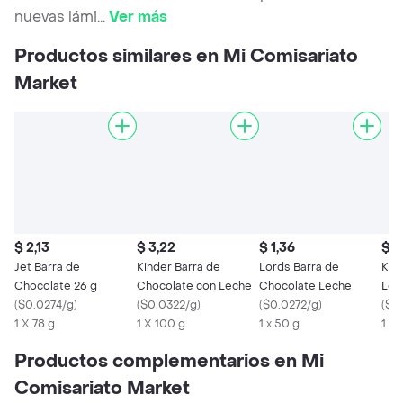
nuevas lámi
...
Ver más
Productos similares en Mi Comisariato
Market
$ 2,13
$ 3,22
$ 1,36
$ 1
Jet Barra de
Kinder Barra de
Lords Barra de
Kin
Chocolate 26 g
Chocolate con Leche
Chocolate Leche
Lec
(
$0.0274/g
)
(
$0.0322/g
)
(
$0.0272/g
)
(
$0
1 X 78 g
1 X 100 g
1 x 50 g
1 X 
Productos complementarios en Mi
Comisariato Market