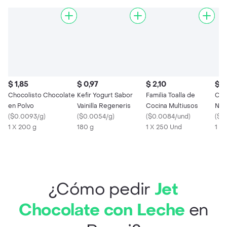
$ 1,85
$ 0,97
$ 2,10
$ 2
Chocolisto Chocolate
Kefir Yogurt Sabor
Familia Toalla de
Cre
en Polvo
Vainilla Regeneris
Cocina Multiusos
Natu
(
$0.0093/g
)
(
$0.0054/g
)
(
$0.0084/und
)
Pur
(
$0
1 X 200 g
180 g
1 X 250 Und
1 X 
¿Cómo pedir
Jet
Chocolate con Leche
en