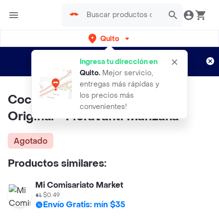
Quito
Regístrate
¿Nuevo en Rappi?
y disfruta de
Ingresa tu dirección en
envíos gratis por semanas
Aplican TyC
Quito
.
Mejor servicio,
entregas más rápidas y
los precios más
Coca-Cola Pack Bebida Sabor
convenientes!
Original + Fioravanti Manzana
Agotado
Productos similares:
Mi Comisariato Market
$0.49
Envío Gratis: mín $35