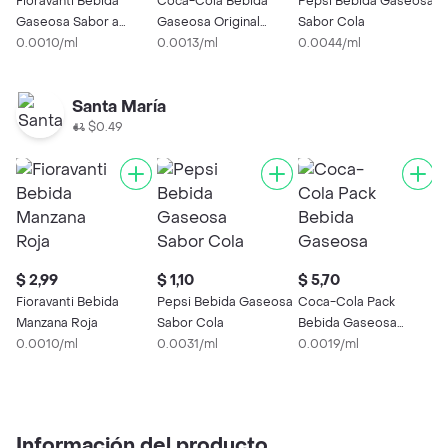
Fioravanti Bebida
Coca-Cola Bebida
Pepsi Bebida Gaseosa
Gaseosa Sabor a
Gaseosa Original
Sabor Cola
Fresa
0.0010/ml
2000 mL
0.0013/ml
0.0044/ml
Santa María
$0.49
$ 2,99
$ 1,10
$ 5,70
$
Fioravanti Bebida
Pepsi Bebida Gaseosa
Coca-Cola Pack
C
Manzana Roja
Sabor Cola
Bebida Gaseosa
B
0.0010/ml
0.0031/ml
Original + Fiora Fresa
0.0019/ml
O
5
Información del producto