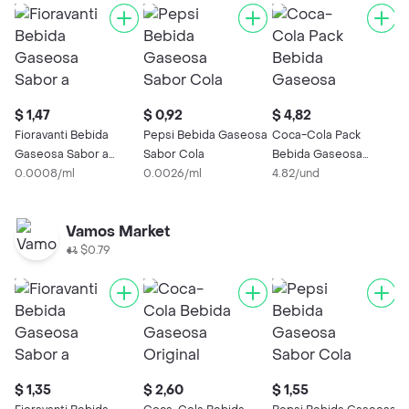
$ 1,47
$ 0,92
$ 4,82
$
Fioravanti Bebida
Pepsi Bebida Gaseosa
Coca-Cola Pack
F
Gaseosa Sabor a
Sabor Cola
Bebida Gaseosa
F
Manzana
0.0008/ml
0.0026/ml
Original + Sprite
4.82/und
0
Vamos Market
$0.79
$ 1,35
$ 2,60
$ 1,55