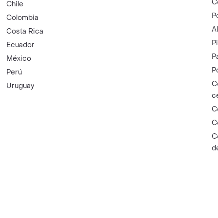
C
Chile
P
Colombia
A
Costa Rica
P
Ecuador
P
México
P
Perú
C
Uruguay
c
C
C
C
d