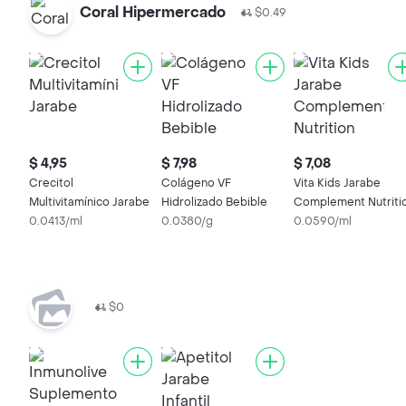
Coral Hipermercado
$0.49
$ 4,95
$ 7,98
$ 7,08
Crecitol
Colágeno VF
Vita Kids Jarabe
Multivitamínico Jarabe
Hidrolizado Bebible
Complement Nutriti
0.0413/ml
0.0380/g
0.0590/ml
$0