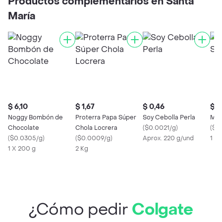
Productos complementarios en Santa
María
$ 6,10
$ 1,67
$ 0,46
$ 0
Noggy Bombón de
Proterra Papa Súper
Soy Cebolla Perla
Mar
Chocolate
Chola Locrera
(
$0.0021/g
)
(
$0
(
$0.0305/g
)
(
$0.0009/g
)
Aprox. 220 g/und
1 U
1 X 200 g
2 Kg
¿Cómo pedir
Colgate