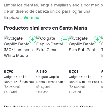
Limpia los dientes, lengua, mejillas y encía por medio
de un diseño de cabeza único, para lograr una
limpieza
...
Ver más
Productos similares en Santa María
$ 7,90
$ 3,50
$ 7,05
$ 3
Colgate Cepillo
Colgate Cepillo
Colgate Cepillo
Col
Dental 360° Luminous
Dental Extra Clean
Dental Slim Soft Pack
Dent
White Medio
(
$3.95/und
)
(
$1.17/und
)
(
$3.53/und
)
Bla
(
$1.
1 X 2 Und
1 x 3 Und
1 x 2 Und
1 X 