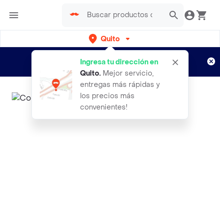
Quito
Regístrate
¿Nuevo en Rappi?
y disfruta de
Ingresa tu dirección en
envíos gratis por semanas
Aplican TyC
Quito
.
Mejor servicio,
entregas más rápidas y
los precios más
convenientes!