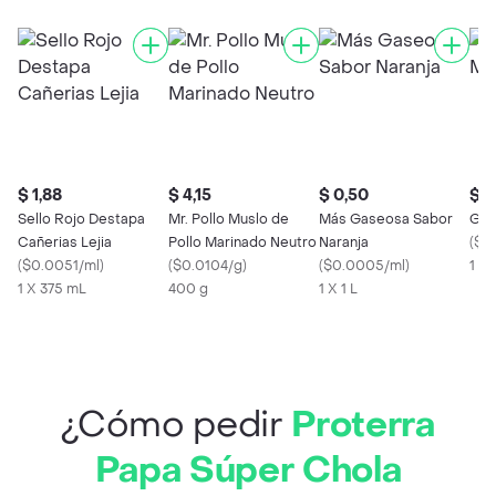
$ 1,88
$ 4,15
$ 0,50
$ 2
Sello Rojo Destapa
Mr. Pollo Muslo de
Más Gaseosa Sabor
Gir
Cañerias Lejia
Pollo Marinado Neutro
Naranja
(
$0
(
$0.0051/ml
)
(
$0.0104/g
)
(
$0.0005/ml
)
1 x 
1 X 375 mL
400 g
1 X 1 L
¿Cómo pedir
Proterra
Papa Súper Chola