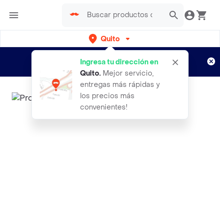
Quito
Regístrate
¿Nuevo en Rappi?
y disfruta de
Ingresa tu dirección en
envíos gratis por semanas
Aplican TyC
Quito
.
Mejor servicio,
entregas más rápidas y
los precios más
convenientes!