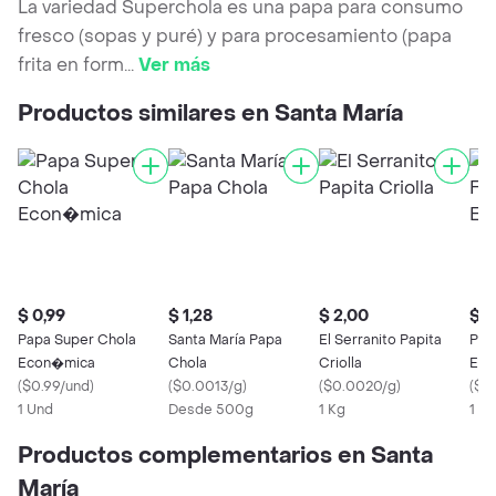
La variedad Superchola es una papa para consumo
fresco (sopas y puré) y para procesamiento (papa
frita en form
...
Ver más
Productos similares en Santa María
$ 0,99
$ 1,28
$ 2,00
$ 0
Papa Super Chola
Santa María Papa
El Serranito Papita
Pap
Econ�mica
Chola
Criolla
Eco
(
$0.99/und
)
(
$0.0013/g
)
(
$0.0020/g
)
(
$0
1 Und
Desde 500g
1 Kg
1 U
Productos complementarios en Santa
María