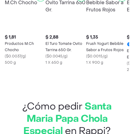
$ 1,81
$ 2,88
$ 1,35
$ 0
Productos M.Ch
El Turo Tomate Ovito
Frush Yogurt Bebible
Chocho
Tarrina 650 Gr.
Sabor a Frutos Rojos
Est
(
$0.0037/g
)
(
$0.0045/g
)
(
$0.0015/g
)
Esp
500 g
1 X 650 g
1 X 900 g
(
$0
2 U
¿Cómo pedir
Santa
Maria Papa Chola
Especial
en Rappi?