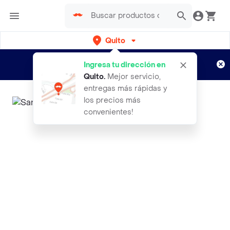
Quito
Regístrate
¿Nuevo en Rappi?
y disfruta de
Ingresa tu dirección en
envíos gratis por semanas
Aplican TyC
Quito
.
Mejor servicio,
entregas más rápidas y
los precios más
convenientes!