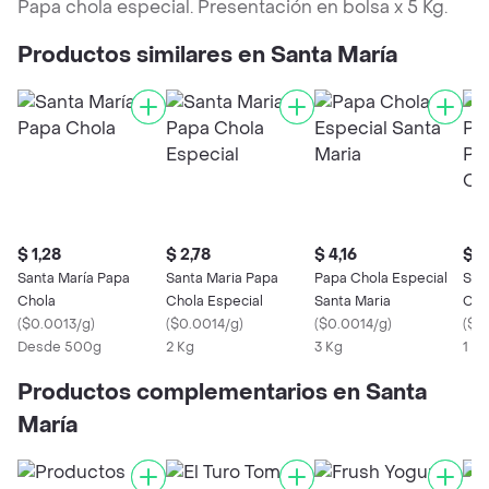
Papa chola especial. Presentación en bolsa x 5 Kg.
Productos similares en Santa María
$ 1,28
$ 2,78
$ 4,16
$ 4
Santa María Papa
Santa Maria Papa
Papa Chola Especial
San
Chola
Chola Especial
Santa Maria
Cort
(
$0.0013/g
)
(
$0.0014/g
)
(
$0.0014/g
)
Con
(
$0
Desde 500g
2 Kg
3 Kg
1 Kg
Productos complementarios en Santa
María