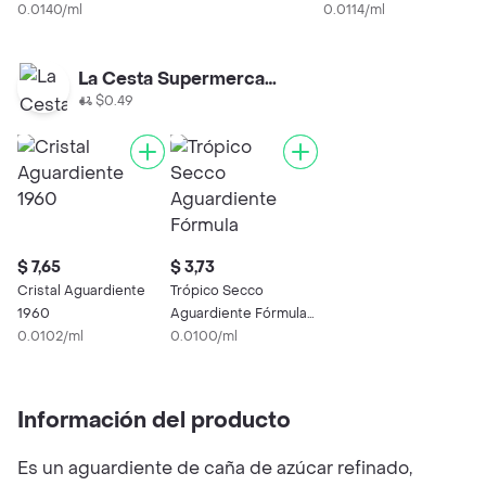
0.0140/ml
Original
0.0114/ml
La Cesta Supermercado
$0.49
$ 7,65
$ 3,73
Cristal Aguardiente
Trópico Secco
1960
Aguardiente Fórmula
0.0102/ml
Original
0.0100/ml
Información del producto
Es un aguardiente de caña de azúcar refinado,