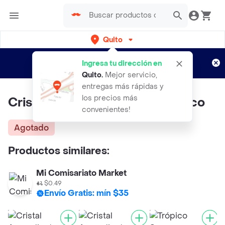
Quito
Regístrate
¿Nuevo en Rappi?
y disfruta de
Ingresa tu dirección en
envíos gratis por semanas
Aplican TyC
Quito
.
Mejor servicio,
entregas más rápidas y
los precios más
Cristal Aguardiente Seco Clásico
convenientes!
Agotado
Productos similares:
Mi Comisariato Market
$0.49
Envío Gratis: mín $35