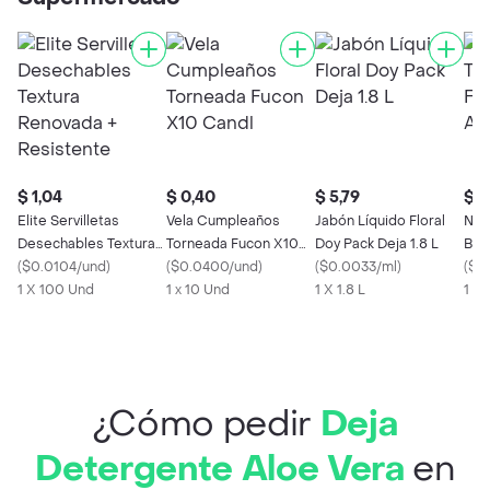
$ 1,04
$ 0,40
$ 5,79
$ 1,
Elite Servilletas
Vela Cumpleaños
Jabón Líquido Floral
Nos
Desechables Textura
Torneada Fucon X10
Doy Pack Deja 1.8 L
Bás
Renovada +
(
$0.0104/und
)
Candl
(
$0.0400/und
)
(
$0.0033/ml
)
con
(
$0
Resistente
1 X 100 Und
1 x 10 Und
1 X 1.8 L
1 x 
¿Cómo pedir
Deja
Detergente Aloe Vera
en