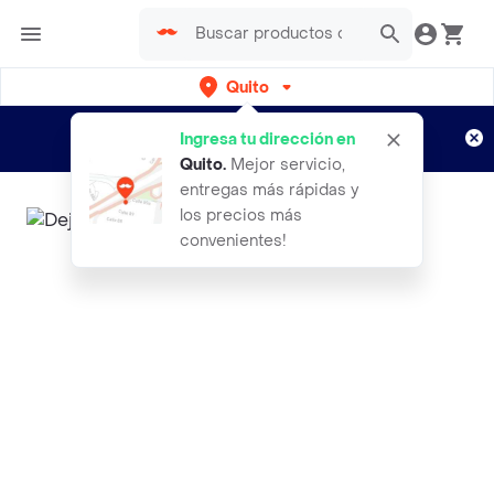
Quito
Regístrate
¿Nuevo en Rappi?
y disfruta de
Ingresa tu dirección en
envíos gratis por semanas
Aplican TyC
Quito
.
Mejor servicio,
entregas más rápidas y
los precios más
convenientes!