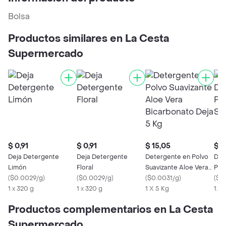
Bolsa
Productos similares en La Cesta
Supermercado
$ 0,91
$ 0,91
$ 15,05
$ 4
Deja Detergente
Deja Detergente
Detergente en Polvo
Dej
Limón
Floral
Suavizante Aloe Vera
Pri
(
$0.0029/g
)
(
$0.0029/g
)
Bicarbonato Deja 5 Kg
(
$0.0031/g
)
(
$0
1 x 320 g
1 x 320 g
1 X 5 Kg
1.2 
Productos complementarios en La Cesta
Supermercado