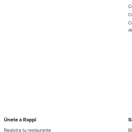
C
C
C
d
Únete a Rappi
S
Registra tu restaurante
B