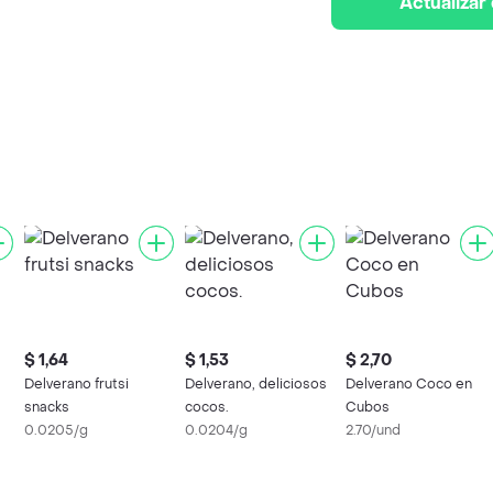
Actualizar
$ 1,64
$ 1,53
$ 2,70
Delverano frutsi
Delverano, deliciosos
Delverano Coco en
snacks
cocos.
Cubos
0.0205/g
0.0204/g
2.70/und