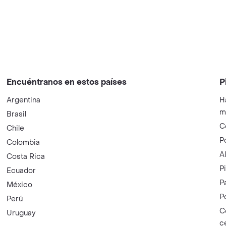
Encuéntranos en estos países
P
Argentina
H
m
Brasil
C
Chile
P
Colombia
A
Costa Rica
P
Ecuador
P
México
P
Perú
C
Uruguay
c