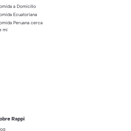
omida a Domicilio
omida Ecuatoriana
omida Peruana cerca
e mi
obre Rappi
log