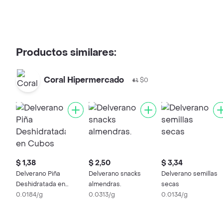
Productos similares:
Coral Hipermercado
$0
$ 1,38
$ 2,50
$ 3,34
Delverano Piña
Delverano snacks
Delverano semillas
Deshidratada en
almendras.
secas
Cubos Mix
0.0184/g
0.0313/g
0.0134/g