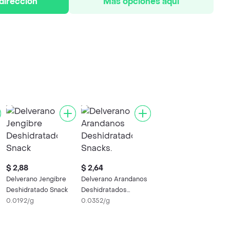
 dirección
Más opciones aquí
$ 2,88
$ 2,64
Delverano Jengibre
Delverano Arandanos
Deshidratado Snack
Deshidratados
0.0192/g
Snacks.
0.0352/g