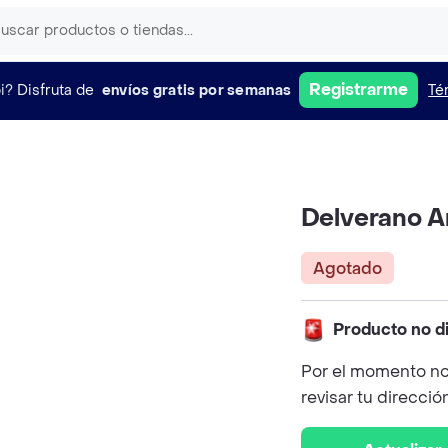
Registrarme
i?
Disfruta de
envíos gratis por semanas
Té
Delverano A
Agotado
Producto no d
Por el momento no
revisar tu direcció