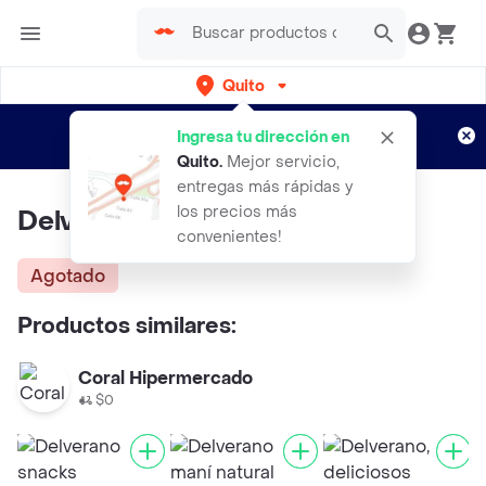
Quito
Regístrate
¿Nuevo en Rappi?
y disfruta de
Ingresa tu dirección en
envíos gratis por semanas
Aplican TyC
Quito
.
Mejor servicio,
entregas más rápidas y
los precios más
Delverano Coco en Cubos
convenientes!
Agotado
Productos similares:
Coral Hipermercado
$0