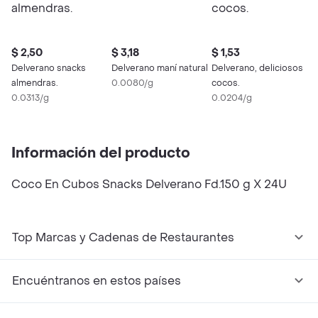
$ 2,50
$ 3,18
$ 1,53
$
Delverano snacks
Delverano maní natural
Delverano, deliciosos
D
almendras.
0.0080/g
cocos.
D
0.0313/g
0.0204/g
S
0
Información del producto
Coco En Cubos Snacks Delverano Fd.150 g X 24U
Top Marcas y Cadenas de Restaurantes
Encuéntranos en estos países