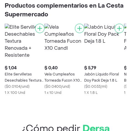
Productos complementarios en La Cesta
Supermercado
$ 1,04
$ 0,40
$ 5,79
$ 1,
Elite Servilletas
Vela Cumpleaños
Jabón Líquido Floral
Nos
Desechables Textura
Torneada Fucon X10
Doy Pack Deja 1.8 L
Bás
Renovada +
(
$0.0104/und
)
Candl
(
$0.0400/und
)
(
$0.0033/ml
)
con
(
$0
Resistente
1 X 100 Und
1 x 10 Und
1 X 1.8 L
1 x 
¿Cómo pedir
Dersa