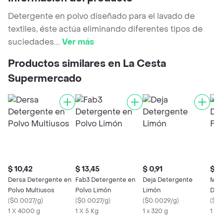
Detergente en polvo diseñado para el lavado de
textiles, éste actúa eliminando diferentes tipos de
suciedades.
...
Ver más
Productos similares en La Cesta
Supermercado
$ 10,42
$ 13,45
$ 0,91
$ 3
Dersa Detergente en
Fab3 Detergente en
Deja Detergente
Mi 
Polvo Multiusos
Polvo Limón
Limón
Det
(
$0.0027/g
)
(
$0.0027/g
)
(
$0.0029/g
)
(
$0
1 X 4000 g
1 X 5 Kg
1 x 320 g
1 X