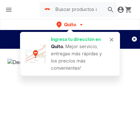
Quito
Regístrate
¿Nuevo en Rappi?
y disfruta de
Ingresa tu dirección en
envíos gratis por semanas
Aplican TyC
Quito
.
Mejor servicio,
entregas más rápidas y
los precios más
convenientes!