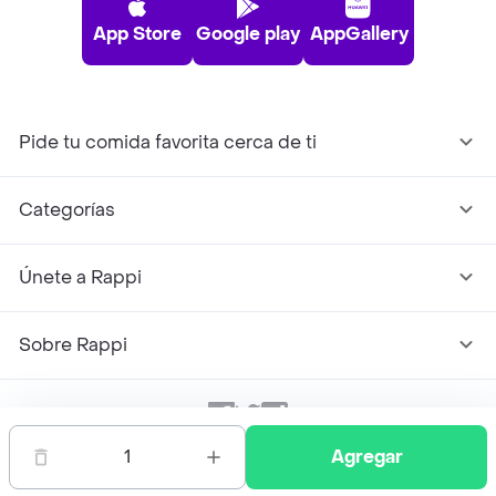
App Store
Google play
AppGallery
Pide tu comida favorita cerca de ti
Categorías
Únete a Rappi
Sobre Rappi
Facebook
Twitter
Instagram
1
Agregar
©
2026
Rappi Inc. All rights reserved.