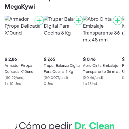
MegaKywi
$ 2,86
$ 7,65
$ 0,46
$ 0
Armador P/ropa
Truper Balanza Digital
Abro Cinta Embalaje
Pan
Delicada X10und
Para Cocina 5 Kg
Transparente 36 m x
Ud 
(
$0.29/und
)
(
$0.0077/und
)
48 mm
(
$0.46/und
)
(
$0
1 x 10 Und
0Und
1 x 1 Und
1 x 
¿Cómo pedir
Dr. Clean