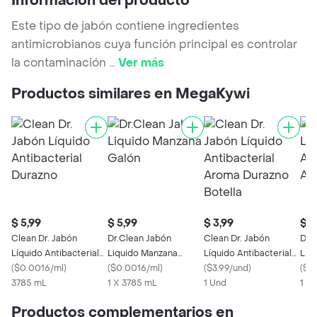
Información del producto
Este tipo de jabón contiene ingredientes
antimicrobianos cuya función principal es controlar
la contaminación
...
Ver más
Productos similares en MegaKywi
$ 5,99
$ 5,99
$ 3,99
$ 2
Clean Dr. Jabón
Dr.Clean Jabón
Clean Dr. Jabón
Dr 
Líquido Antibacterial
Liquido Manzana
Líquido Antibacterial
Líqu
Durazno
(
$0.0016/ml
)
Galón
(
$0.0016/ml
)
Aroma Durazno
(
$3.99/und
)
Aro
(
$0
3785 mL
1 X 3785 mL
Botella
1 Und
1 X
Productos complementarios en