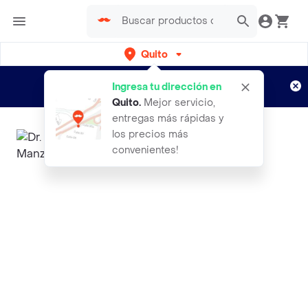
Quito
Regístrate
¿Nuevo en Rappi?
y disfruta de
Ingresa tu dirección en
envíos gratis por semanas
Aplican TyC
Quito
.
Mejor servicio,
entregas más rápidas y
los precios más
convenientes!