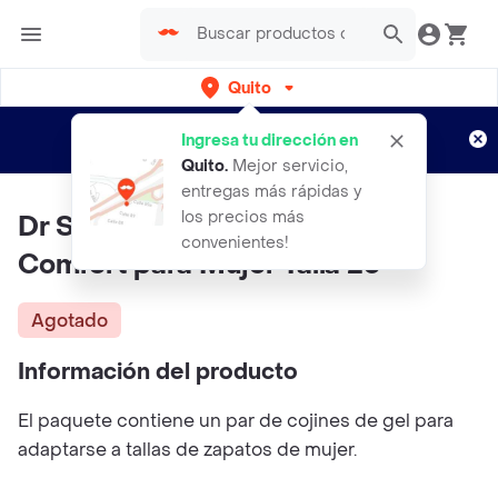
Quito
Regístrate
¿Nuevo en Rappi?
y disfruta de
Ingresa tu dirección en
envíos gratis por semanas
Aplican TyC
Quito
.
Mejor servicio,
entregas más rápidas y
los precios más
Dr Scholls Taloneras de Gel
convenientes!
Comfort para Mujer Talla 23
Agotado
Información del producto
El paquete contiene un par de cojines de gel para
adaptarse a tallas de zapatos de mujer.