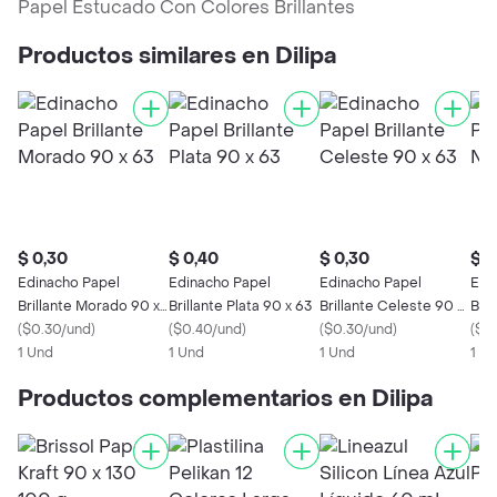
Papel Estucado Con Colores Brillantes
Productos similares en Dilipa
$ 0,30
$ 0,40
$ 0,30
$ 0
Edinacho Papel
Edinacho Papel
Edinacho Papel
Edi
Brillante Morado 90 x
Brillante Plata 90 x 63
Brillante Celeste 90 x
Bril
63
(
$0.30/und
)
(
$0.40/und
)
63
(
$0.30/und
)
63
(
$0
1 Und
1 Und
1 Und
1 U
Productos complementarios en Dilipa