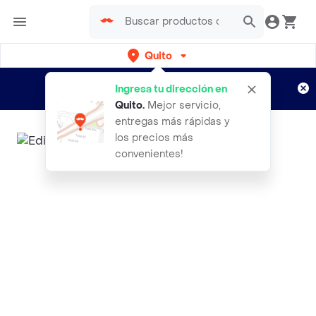
Quito
Regístrate
¿Nuevo en Rappi?
y disfruta de
Ingresa tu dirección en
envíos gratis por semanas
Aplican TyC
Quito
.
Mejor servicio,
entregas más rápidas y
los precios más
convenientes!