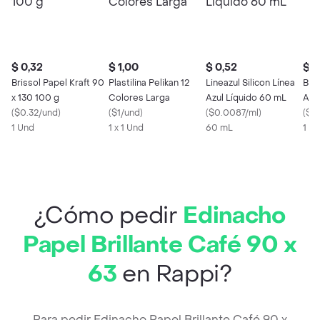
$ 0,32
$ 1,00
$ 0,52
$ 0
Brissol Papel Kraft 90
Plastilina Pelikan 12
Lineazul Silicon Línea
Bic
x 130 100 g
Colores Larga
Azul Líquido 60 mL
Azu
(
$0.32/und
)
(
$1/und
)
(
$0.0087/ml
)
(
$0.
1 Und
1 x 1 Und
60 mL
1 U
¿Cómo pedir
Edinacho
Papel Brillante Café 90 x
63
en Rappi?
Para pedir Edinacho Papel Brillante Café 90 x