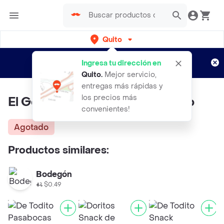
Quito
Regístrate
¿Nuevo en Rappi?
y disfruta de
Ingresa tu dirección en
envíos gratis por semanas
Aplican TyC
Quito
.
Mejor servicio,
entregas más rápidas y
los precios más
El Golpe Snack Bocadito Queso
convenientes!
Agotado
Productos similares:
Bodegón
$0.49