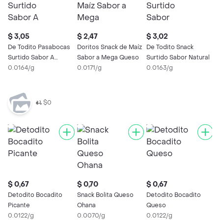
$ 3,05
$ 2,47
$ 3,02
De Todito Pasabocas
Doritos Snack de Maíz
De Todito Snack
Surtido Sabor A
Sabor a Mega Queso
Surtido Sabor Natural
Queso
0.0164/g
0.0171/g
0.0163/g
$0
$ 0,67
$ 0,70
$ 0,67
$
Detodito Bocadito
Snack Bolita Queso
Detodito Bocadito
Picante
Ohana
Queso
D
0.0122/g
0.0070/g
0.0122/g
S