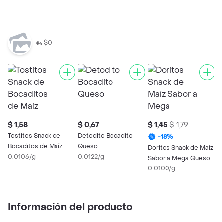
0
$0
$ 1,58
$ 0,67
$ 1,45
$ 1,79
$
Tostitos Snack de
Detodito Bocadito
Y
-
18
%
Bocaditos de Maíz
Queso
Q
Doritos Snack de Maíz
Ronditos
0.0106/g
0.0122/g
0
Sabor a Mega Queso
0.0100/g
Información del producto