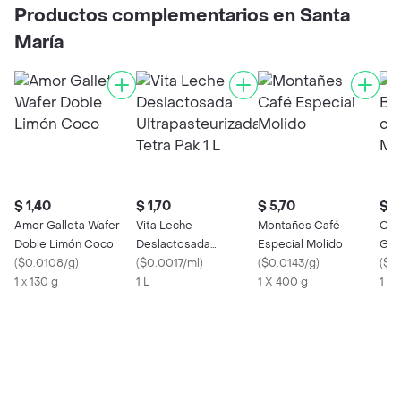
Productos complementarios en Santa
María
$ 1,40
$ 1,70
$ 5,70
$ 1
Amor Galleta Wafer
Vita Leche
Montañes Café
Ora
Doble Limón Coco
Deslactosada
Especial Molido
Gas
(
$0.0108/g
)
Ultrapasteurizada
(
$0.0017/ml
)
(
$0.0143/g
)
Mor
(
$0
1 x 130 g
Tetra Pak 1 L
1 L
1 X 400 g
1 X