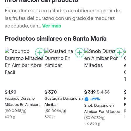
Información del producto
Estos duraznos en mitades se obtienen a partir de
las frutas del durazno con un grado de madurez
adecuado, san
...
Ver más
Productos similares en Santa María
$ 1,90
$ 3,70
$ 3,19
$ 4,55
$ 4
Facundo Durazno
Gustadina Durazno En
Fac
-
29
%
Mitades En Almibar
Almibar
Fru
Snob Durazno en
Abre Facil
(
$0.0048/g
)
(
$0.0046/g
)
Con
(
$0
Almibar Por Mitades
400 g
820 g
Trad
1 X
(
$0.0039/g
)
1 X 820 g