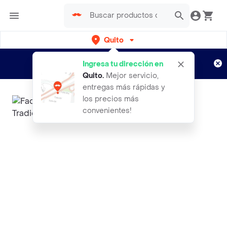
Quito
Regístrate
¿Nuevo en Rappi?
y disfruta de
Ingresa tu dirección en
envíos gratis por semanas
Aplican TyC
Quito
.
Mejor servicio,
entregas más rápidas y
los precios más
convenientes!