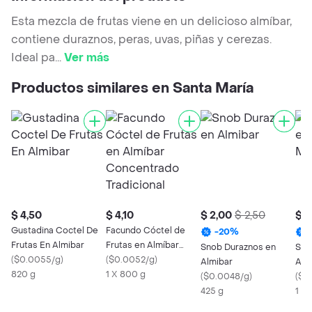
Esta mezcla de frutas viene en un delicioso almíbar,
contiene duraznos, peras, uvas, piñas y cerezas.
Ideal pa
...
Ver más
Productos similares en Santa María
$ 4,50
$ 4,10
$ 2,00
$ 2,50
$ 3
Gustadina Coctel De
Facundo Cóctel de
-
20
%
Frutas En Almibar
Frutas en Almíbar
Snob Duraznos en
Sno
(
$0.0055/g
)
Concentrado
(
$0.0052/g
)
Almibar
Alm
820 g
Tradicional
1 X 800 g
(
$0.0048/g
)
(
$0
425 g
1 X