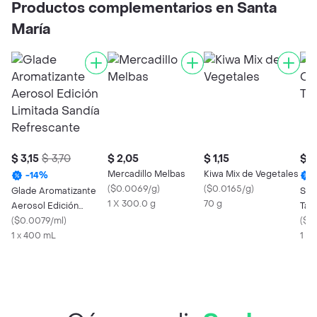
Productos complementarios en Santa
María
$ 3,15
$ 3,70
$ 2,05
$ 1,15
$ 1
Mercadillo Melbas
Kiwa Mix de Vegetales
-
14
%
(
$0.0069/g
)
(
$0.0165/g
)
Glade Aromatizante
Sno
1 X 300.0 g
70 g
Aerosol Edición
Taj
Limitada Sandía
(
$0.0079/ml
)
(
$0
Refrescante
1 x 400 mL
1 X 