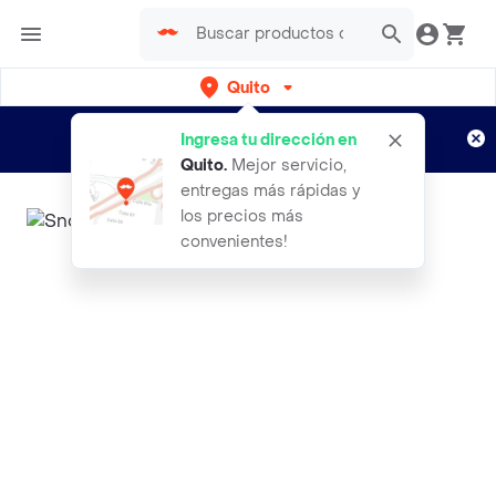
Quito
Regístrate
¿Nuevo en Rappi?
y disfruta de
Ingresa tu dirección en
envíos gratis por semanas
Aplican TyC
Quito
.
Mejor servicio,
entregas más rápidas y
los precios más
convenientes!