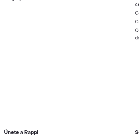
c
C
C
C
d
Únete a Rappi
S