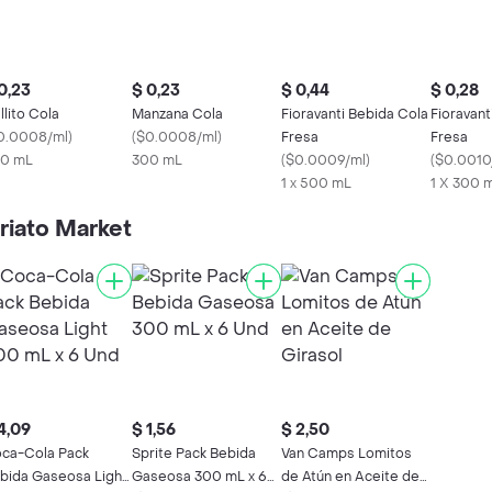
0,23
$ 0,23
$ 0,44
$ 0,28
llito Cola
Manzana Cola
Fioravanti Bebida Cola
Fioravant
0.0008/ml
)
(
$0.0008/ml
)
Fresa
Fresa
0 mL
300 mL
(
$0.0009/ml
)
(
$0.0010
1 x 500 mL
1 X 300 
riato Market
4,09
$ 1,56
$ 2,50
ca-Cola Pack
Sprite Pack Bebida
Van Camps Lomitos
bida Gaseosa Light
Gaseosa 300 mL x 6
de Atún en Aceite de