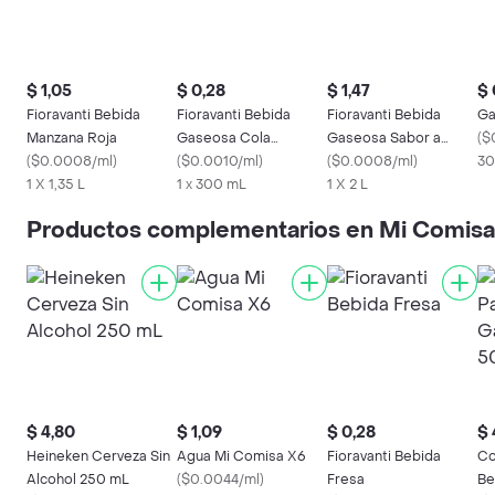
$ 1,05
$ 0,28
$ 1,47
$ 
Fioravanti Bebida
Fioravanti Bebida
Fioravanti Bebida
Ga
Manzana Roja
Gaseosa Cola
Gaseosa Sabor a
(
$
(
$0.0008/ml
)
Manzana
(
$0.0010/ml
)
Manzana
(
$0.0008/ml
)
30
1 X 1,35 L
1 x 300 mL
1 X 2 L
Productos complementarios en Mi Comisa
$ 4,80
$ 1,09
$ 0,28
$ 
Heineken Cerveza Sin
Agua Mi Comisa X6
Fioravanti Bebida
Co
Alcohol 250 mL
(
$0.0044/ml
)
Fresa
Be