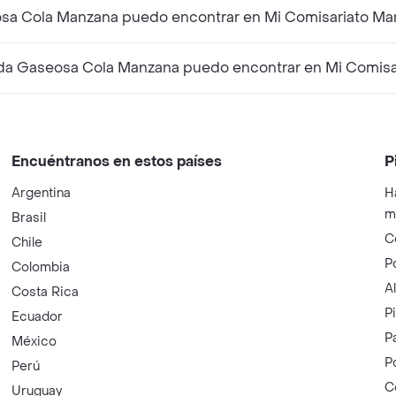
eosa Cola Manzana puedo encontrar en Mi Comisariato Ma
ida Gaseosa Cola Manzana puedo encontrar en Mi Comisa
Encuéntranos en estos países
P
Argentina
H
m
Brasil
C
Chile
P
Colombia
A
Costa Rica
P
Ecuador
P
México
P
Perú
C
Uruguay