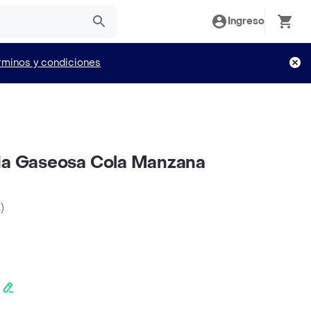
Ingreso
rminos y condiciones
ida Gaseosa Cola Manzana
L
)