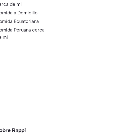
erca de mi
omida a Domicilio
omida Ecuatoriana
omida Peruana cerca
e mi
obre Rappi