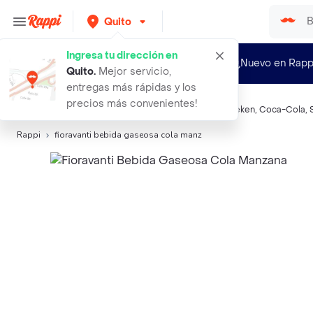
Quito
Ingresa tu dirección en
¿Nuevo en Rapp
Quito
.
Mejor servicio,
entregas más rápidas y los
precios más convenientes!
Búsquedas relacionadas:
Gaseosas
,
Fioravanti
,
Heineken
,
Coca-Cola
,
Rappi
fioravanti bebida gaseosa cola manz