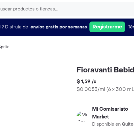
Registrarme
i?
Disfruta de
envíos gratis por semanas
Té
Sprite
Fioravanti Beb
$ 1,59
/
u
$0.0053/ml
(
6 x 300 m
Mi Comisariato
Market
Disponible en
Quito