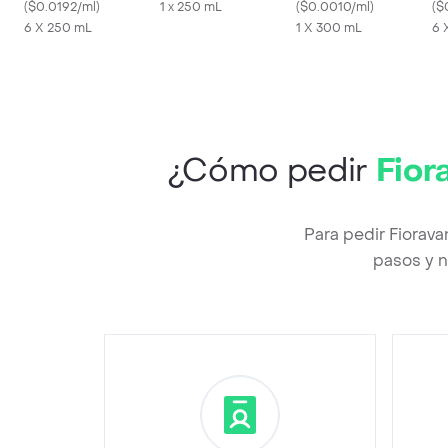
(
$0.0192/ml
)
1 x 250 mL
(
$0.0010/ml
)
50
(
$
6 X 250 mL
1 X 300 mL
6 
¿Cómo pedir
Fior
Para pedir Fiorav
pasos y n