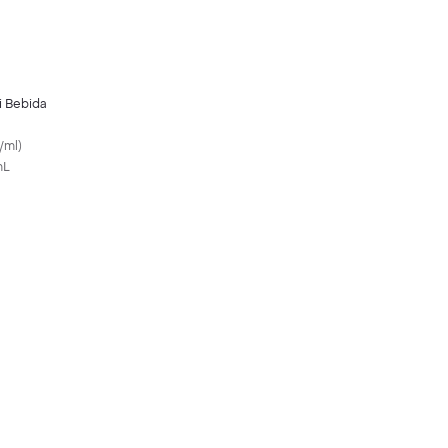
i Bebida
/ml
)
mL