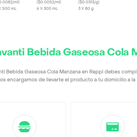
0 mL x 6 Und
0.0082/ml
)
Und
(
$0.0052/ml
)
Girasol
(
$0.0313/g
)
X 500 mL
6 X 300 mL
3 X 80 g
avanti Bebida Gaseosa Cola
anti Bebida Gaseosa Cola Manzana en Rappi debes comple
os encargamos de llevarte el producto a tu domicilio a l