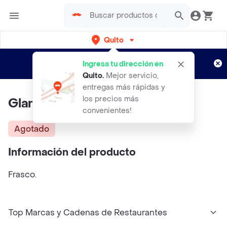
Quito
Regístrate
¿Nuevo en Rappi?
y disfruta de
Ingresa tu dirección en
envíos gratis por semanas
Aplican TyC
Quito
.
Mejor servicio,
entregas más rápidas y
los precios más
Glam Nails Gel Polish #141
convenientes!
Agotado
Información del producto
Frasco.
Top Marcas y Cadenas de Restaurantes