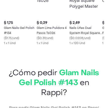
$ 1,75
$ 0,39
$ 2,49
$ 1
Glam Nails Gel Polish
Glam Lima Pulidora 4
Nails Uñas Dual
Gla
#134
Pasos Ts026
System Royal Square
Fin
(
$1.75/und
)
(
$0.39/und
)
Polygel Master
(
$0.0208/und
)
Ton
(
$1.
1 x 1 Und
1 x 1 Und
1 x 120 Und
1 x 
¿Cómo pedir
Glam Nails
Gel Polish #143
en
Rappi?
Para pedir Glam Nails Gel Polish #143 en Rappi