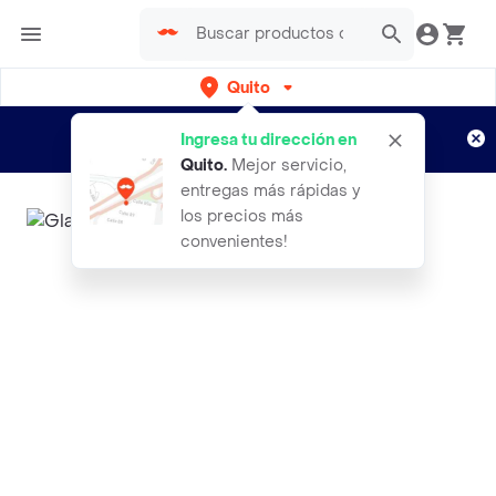
Quito
Regístrate
¿Nuevo en Rappi?
y disfruta de
Ingresa tu dirección en
envíos gratis por semanas
Aplican TyC
Quito
.
Mejor servicio,
entregas más rápidas y
los precios más
convenientes!