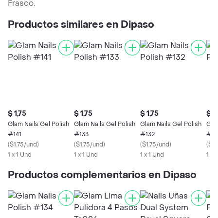
Frasco.
Productos similares en Dipaso
$ 1,75
$ 1,75
$ 1,75
$ 1
Glam Nails Gel Polish
Glam Nails Gel Polish
Glam Nails Gel Polish
Glam
#141
#133
#132
#13
(
$1.75/und
)
(
$1.75/und
)
(
$1.75/und
)
(
$1.
1 x 1 Und
1 x 1 Und
1 x 1 Und
1 x 
Productos complementarios en Dipaso