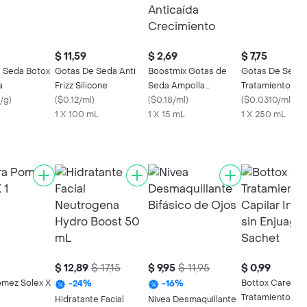
$ 11,59
$ 2,69
$ 7,75
 Seda Botox
Gotas De Seda Anti
Boostmix Gotas de
Gotas De Seda
a
Frizz Silicone
Seda Ampolla
Tratamiento Cap
/g
)
(
$0.12/ml
)
Anticaída Crecimiento
(
$0.18/ml
)
Botox
(
$0.0310/ml
)
1 X 100 mL
1 X 15 mL
1 X 250 mL
$ 12,89
$ 17,15
$ 9,95
$ 11,95
$ 0,99
omez Solex X
Bottox Care
-
24
%
-
16
%
Tratamiento Cap
Hidratante Facial
Nivea Desmaquillante