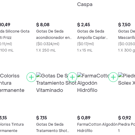
10,49
$ 8,08
$ 2,45
$ 7,50
da Silicone Gota
Gotas De Seda
Gotas de Seda
Gotas De
ti Frizz
acondicionador en
Ampolla Capilar
Mascarill
.11/ml
)
spray
(
$0.0324/ml
)
Boostmix Control
(
$0.17/ml
)
(
$0.0250
x 100 mL
1 X 250 mL
Caspa
1 x 15 mL
1 X 300 g
3,15
$ 7,15
$ 0,89
$ 0,92
loriss Tintura
Gotas De Seda
FarmaCotton Algodón
Piedra P
rmanente
Tratamiento Shot
Hidrófilo
1