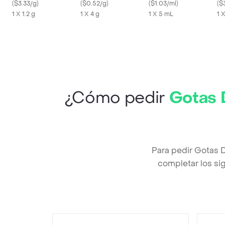
Color Negro
(
$3.33/g
)
(
$0.52/g
)
Canela 5 mL
(
$1.03/ml
)
(
$
1 X 1.2 g
1 X 4 g
1 X 5 mL
1 
¿Cómo pedir
Gotas 
Para pedir Gotas 
completar los sig