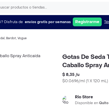
Registrarme
i?
Disfruta de
envíos gratis por semanas
Té
dal
,
Bardot
,
Vogue
Gotas De Seda T
Caballo Spray A
$ 8,35
/
u
$0.0696/ml
(
1 X 120 mL
)
Rio Store
Disponible en
Quito