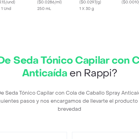
3.15/und
)
Vitaminado
(
$0.0286/ml
)
(
$0.0297/g
)
(
$0.0010
X 1 Und
250 mL
1 X 30 g
De Seda Tónico Capilar con C
Anticaída
en Rappi?
De Seda Tónico Capilar con Cola de Caballo Spray Antica
uientes pasos y nos encargamos de llevarte el producto a
brevedad