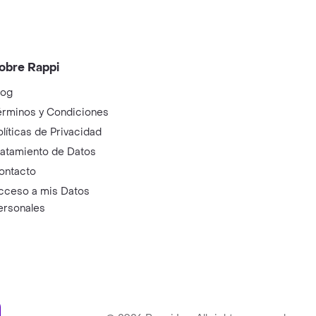
obre Rappi
log
érminos y Condiciones
olíticas de Privacidad
ratamiento de Datos
ontacto
cceso a mis Datos
ersonales
ry