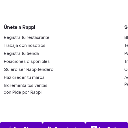
Únete a Rappi
S
Registra tu restaurante
B
Trabaja con nosotros
T
Registra tu tienda
P
Posiciones disponibles
T
Quiero ser Rappitendero
C
Haz crecer tu marca
A
P
Incrementa tus ventas
con Pide por Rappi
App Store
Play Store
AppGalle