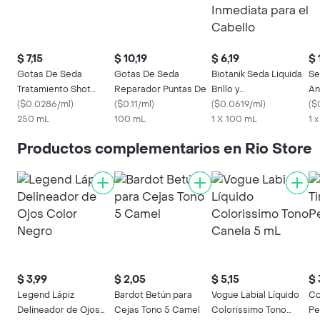
$ 7,15
$ 10,19
$ 6,19
$ 
Gotas De Seda
Gotas De Seda
Biotanik Seda Liquida
Se
Tratamiento Shot
Reparador Puntas De
Brillo y
An
Vitaminado
(
$0.0286/ml
)
(
$0.11/ml
)
Reconstrucción
(
$0.0619/ml
)
(
$0
250 mL
100 mL
Inmediata para el
1 X 100 mL
1 
Cabello
Productos complementarios en Rio Store
$ 3,99
$ 2,05
$ 5,15
$ 
Legend Lápiz
Bardot Betún para
Vogue Labial Líquido
Co
Delineador de Ojos
Cejas Tono 5 Camel
Colorissimo Tono
Pe