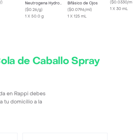
/
)
Intensivo sin En
(
$0.0330/ml
)
Neutrogena Hydro
Bifásico de Ojos
Sachet
1 X 30 mL
Boost 50 mL
(
$0.26/g
)
(
$0.0796/ml
)
1 X 50.0 g
1 X 125 mL
ola de Caballo Spray
ída en Rappi debes
 tu domicilio a la