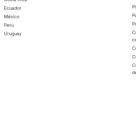
P
Ecuador
P
México
P
Perú
C
Uruguay
c
C
C
C
d