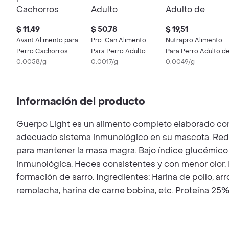
$ 11,49
$ 50,78
$ 19,51
Avant Alimento para
Pro-Can Alimento
Nutrapro Alimento
Perro Cachorros
Para Perro Adulto
Para Perro Adulto d
Sabor a Pollo
0.0058/g
Receta Original de
0.0017/g
Razas Pequeñas
0.0049/g
Pollo
Información del producto
Guerpo Light es un alimento completo elaborado con
adecuado sistema inmunológico en su mascota. Reduc
para mantener la masa magra. Bajo índice glucémico c
inmunológica. Heces consistentes y con menor olor. 
formación de sarro. Ingredientes: Harina de pollo, arr
remolacha, harina de carne bobina, etc. Proteína 25