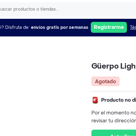
Registrarme
i?
Disfruta de
envíos gratis por semanas
Té
Güerpo Ligh
Agotado
Producto no d
Por el momento no
revisar tu direcció