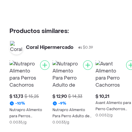
Productos similares:
Coral Hipermercado
$0.39
$ 13,73
$ 15,25
$ 12,90
$ 14,33
$ 10,21
Avant Alimento para
-
10
%
-
9
%
Perro Cachorros
Nutrapro Alimento
Nutrapro Alimento
Sabor a Pollo
0.0052/g
para Perros
Para Perro Adulto de
Cachorros de Raza
0.0035/g
Razas Pequeñas
0.0033/g
Mediana