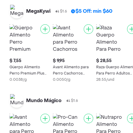
MegaKywi
$5 Off: mín $60
$1.6
$ 7,55
$ 9,95
$ 28,55
Güerpo Alimento
Avant Alimento para
Raza Guerpo Alimen
Perro Premium Plus
Perro Cachorros
Para Perro Adultos
Light
0.0038/g
Sabor a Pollo
0.0050/g
Mediana - Grande 9
28.55/und
Kg
Mundo Mágico
$1.6