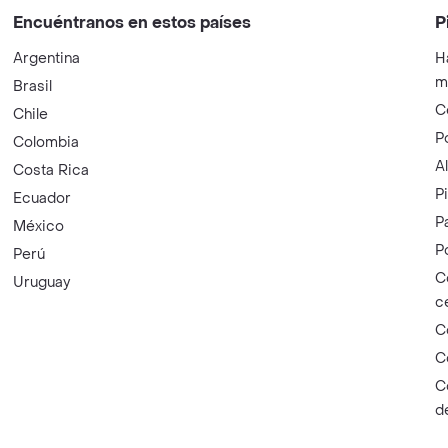
Encuéntranos en estos países
P
Argentina
H
m
Brasil
C
Chile
P
Colombia
A
Costa Rica
P
Ecuador
P
México
P
Perú
C
Uruguay
c
C
C
C
d