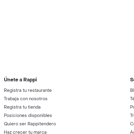
Únete a Rappi
S
Registra tu restaurante
B
Trabaja con nosotros
T
Registra tu tienda
P
Posiciones disponibles
T
Quiero ser Rappitendero
C
Haz crecer tu marca
A