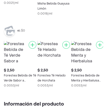
0.0021/ml
Misha Bebida Guayusa
Limón
0.0018/ml
$0
$ 2,50
$ 2,50
$ 2,50
$
Forestea Bebida de Té
Forestea Té Helado
Forestea Bebida de
F
Verde Sabor a
de Horchata
Menta y Hierbaluisa
S
Manzana Verde
0.0053/ml
0.0053/ml
Sabor a Fresa Limón
0.0053/ml
H
0
Información del producto