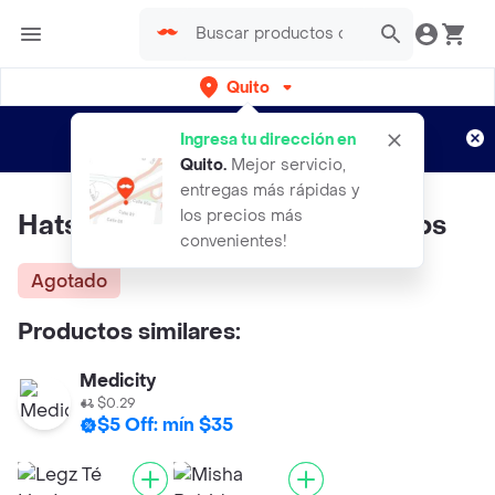
Quito
Regístrate
¿Nuevo en Rappi?
y disfruta de
Ingresa tu dirección en
envíos gratis por semanas
Aplican TyC
Quito
.
Mejor servicio,
entregas más rápidas y
los precios más
Hatsu Té Líquido de Frutos Rojos
convenientes!
Agotado
Productos similares:
Medicity
$0.29
$5 Off: mín $35