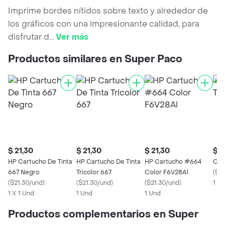
Imprime bordes nítidos sobre texto y alrededor de
los gráficos con una impresionante calidad, para
disfrutar d
...
Ver más
Productos similares en Super Paco
$ 21,30
$ 21,30
$ 21,30
$ 4
HP Cartucho De Tinta
HP Cartucho De Tinta
HP Cartucho #664
Car
667 Negro
Tricolor 667
Color F6V28Al
(
$4
(
$21.30/und
)
(
$21.30/und
)
(
$21.30/und
)
1 U
1 X 1 Und
1 Und
1 Und
Productos complementarios en Super