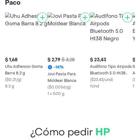
Paco
$ 1,68
$ 2,79
$ 3,28
$ 23,43
$ 1,
Uhu Adhesivo Goma
Audifono Tipo Airpods
Shu
-
14
%
Barra 8.2 g
Bluetooth 5.0 Ht38
Adh
Jovi Pasta Para
(
$0.21/g
)
Negro
(
$23.43/und
)
x 4
(
$1.
Moldear Blanca
8.2 g
1Und
1 U
(
$0.0056/g
)
1 x 500 g
¿Cómo pedir
HP