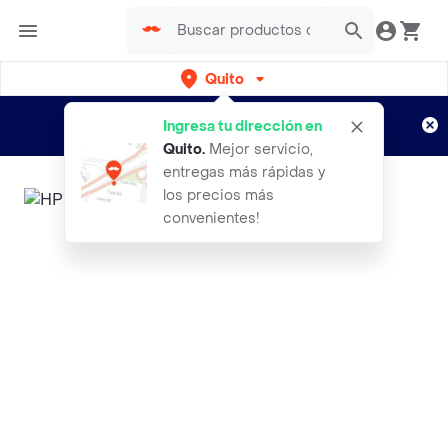
Quito
Regístrate
¿Nuevo en Rappi?
y disfruta de
Ingresa tu dirección en
envíos gratis por semanas
Aplican TyC
Quito
.
Mejor servicio,
entregas más rápidas y
los precios más
convenientes!