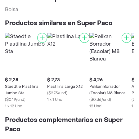
Bolsa
Productos similares en Super Paco
$ 2,28
$ 2,73
$ 4,26
$ 8
Staedtle Plastilina
Plastilina Larga X12
Pelikan Borrador
Acr
Jumbo Sta
(
$2.73/und
)
(Escolar) M8 Blanca
Peg
(
$0.19/und
)
1 x 1 Und
(
$0.36/und
)
(
$0.
1 x 12 Und
12 Und
1 x 
Productos complementarios en Super
Paco