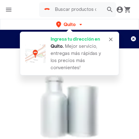
Quito
Regístrate
¿Nuevo en Rappi?
y disfruta de
Ingresa tu dirección en
envíos gratis por semanas
Aplican TyC
Quito
.
Mejor servicio,
entregas más rápidas y
los precios más
convenientes!