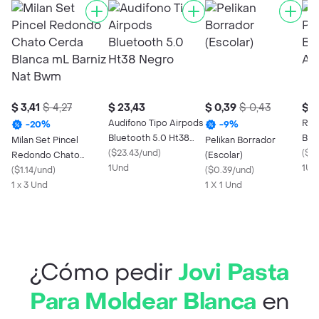
$ 3,41
$ 4,27
$ 23,43
$ 0,39
$ 0,43
$ 4
Audifono Tipo Airpods
Res
-
20
%
-
9
%
Bluetooth 5.0 Ht38
Bla
Milan Set Pincel
Pelikan Borrador
Negro
(
$23.43/und
)
(
$4
Redondo Chato
(Escolar)
1Und
1Un
Cerda Blanca mL
(
$1.14/und
)
(
$0.39/und
)
Barniz Nat Bwm
1 x 3 Und
1 X 1 Und
¿Cómo pedir
Jovi Pasta
Para Moldear Blanca
en