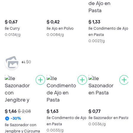
$ 0,67
$ 0,42
$ 1,33
Ile Curry
Ile Ajo en Polvo
Ile Condimento de Ajo
0.0134/g
0.0084/g
en Pasta
0.0027/g
$0
$ 1,46
$ 2,08
$ 1,63
$ 0,77
$
Ile Condimento de Ajo
Ile Sazonador en Pasta
I
-
30
%
en Pasta
0.0036/g
P
Ile Sazonador con
0.0033/g
0
Jengibre y Cúrcuma