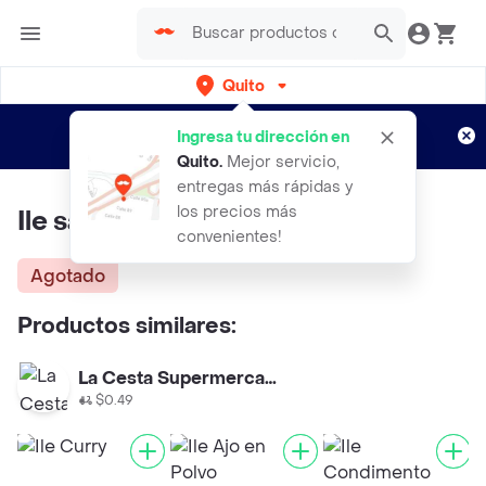
Quito
Regístrate
¿Nuevo en Rappi?
y disfruta de
Ingresa tu dirección en
envíos gratis por semanas
Aplican TyC
Quito
.
Mejor servicio,
entregas más rápidas y
los precios más
Ile sazonador liquido.
convenientes!
Agotado
Productos similares:
La Cesta Supermercado
$0.49