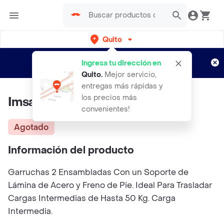
Quito
Regístrate
¿Nuevo en Rappi?
y disfruta de
Ingresa tu dirección en
envíos gratis por semanas
Aplican TyC
Quito
.
Mejor servicio,
entregas más rápidas y
los precios más
Imsa Garrucha
convenientes!
Agotado
Información del producto
Garruchas 2 Ensambladas Con un Soporte de
Lámina de Acero y Freno de Pie. Ideal Para Trasladar
Cargas Intermedias de Hasta 50 Kg. Carga
Intermedia.