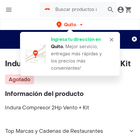
Quito
Regístrate
¿Nuevo en Rappi?
y disfruta de
Ingresa tu dirección en
envíos gratis por semanas
Aplican TyC
Quito
.
Mejor servicio,
entregas más rápidas y
los precios más
Indura Compresor 2Hp Vento + Kit
convenientes!
Agotado
Información del producto
Indura Compresor 2Hp Vento + Kit
Top Marcas y Cadenas de Restaurantes