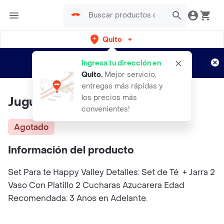
Quito
Regístrate
¿Nuevo en Rappi?
y disfruta de
Ingresa tu dirección en
envíos gratis por semanas
Aplican TyC
Quito
.
Mejor servicio,
entregas más rápidas y
los precios más
Juguete Set Para Te
convenientes!
Agotado
Información del producto
Set Para te Happy Valley Detalles: Set de Té + Jarra 2
Vaso Con Platillo 2 Cucharas Azucarera Edad
Recomendada: 3 Anos en Adelante.