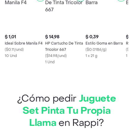
$ 1,01
$ 14,98
$ 0,39
$ 2
Ideal Sobre Manila F4
HP Cartucho De Tinta
Estilo Goma en Barra
Res
(
$0.11/und
)
Tricolor 667
(
$0.0186/g
)
(
$2.
10 Und
(
$14.98/und
)
1 x 21 g
1 X 
1 Und
¿Cómo pedir
Juguete
Set Pinta Tu Propia
Llama
en Rappi?