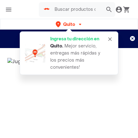
Quito
Regístrate
¿Nuevo en Rappi?
y disfruta de
Ingresa tu dirección en
envíos gratis por semanas
Aplican TyC
Quito
.
Mejor servicio,
entregas más rápidas y
los precios más
convenientes!