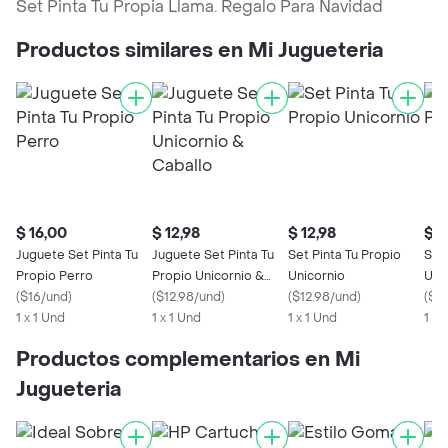
Set Pinta Tu Propia Llama. Regalo Para Navidad
Productos similares en Mi Jugueteria
$ 16,00
$ 12,98
$ 12,98
$ 1
Juguete Set Pinta Tu
Juguete Set Pinta Tu
Set Pinta Tu Propio
Set 
Propio Perro
Propio Unicornio &
Unicornio
Uni
(
$16/und
)
Caballo
(
$12.98/und
)
(
$12.98/und
)
(
$11
1 x 1 Und
1 x 1 Und
1 x 1 Und
1 x 
Productos complementarios en Mi
Jugueteria