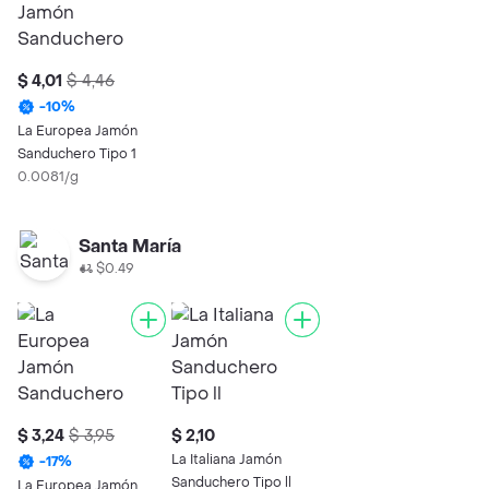
$ 4,01
$ 4,46
-
10
%
La Europea Jamón
Sanduchero Tipo 1
0.0081/g
Santa María
$0.49
$ 3,24
$ 3,95
$ 2,10
La Italiana Jamón
-
17
%
Sanduchero Tipo ll
La Europea Jamón