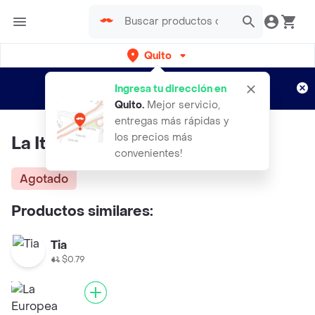
Quito
Regístrate
¿Nuevo en Rappi?
y disfruta de
Ingresa tu dirección en
envíos gratis por semanas
Aplican TyC
Quito
.
Mejor servicio,
entregas más rápidas y
los precios más
La Italiana Jamón Sanduchero
convenientes!
Agotado
Productos similares:
Tia
$0.79