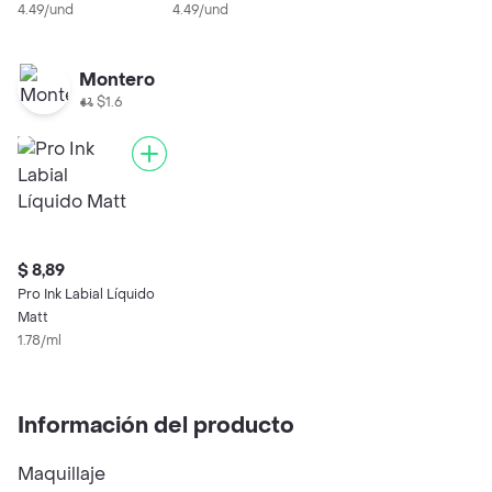
Berry N° 08
4.49/und
Blush N° 05
4.49/und
Montero
$1.6
$ 8,89
Pro Ink Labial Líquido
Matt
1.78/ml
Información del producto
Maquillaje