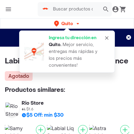
Quito
Regístrate
¿Nuevo en Rappi?
y disfruta de
Ingresa tu dirección en
envíos gratis por semanas
Aplican TyC
Quito
.
Mejor servicio,
entregas más rápidas y
los precios más
Labial Liquido 8h Matte 15 Essence
convenientes!
Agotado
Productos similares:
Rio Store
$1.6
$5 Off: mín $30