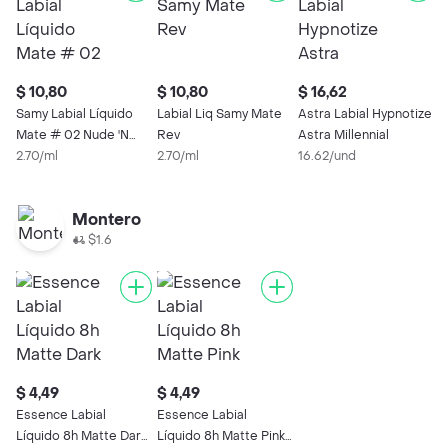
$ 10,80
$ 10,80
$ 16,62
Samy Labial Líquido
Labial Liq Samy Mate
Astra Labial Hypnotize
Mate # 02 Nude 'N
Rev
Astra Millennial
Sexy
2.70/ml
2.70/ml
16.62/und
Montero
$1.6
$ 4,49
$ 4,49
Essence Labial
Essence Labial
Líquido 8h Matte Dark
Líquido 8h Matte Pink