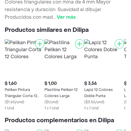
Colores triangulares con mina de 4 mm Mayor
resistencia y duración. Suavidad al dibujar.
Producidos con mad
...
Ver más
Productos similares en Dilipa
$ 1,60
$ 1,00
$ 3,56
$ 2
Pelikan Pintura
Plastilina Pelikan 12
Lapiz 12 Colores
Lin
Triangular Corta 12
Colores Larga
Doble Punta
Larg
Colores
(
$1.60/und
)
(
$1/und
)
(
$3.56/und
)
(
$2.
1 Und
1 x 1 Und
1 x 1 Und
1 U
Productos complementarios en Dilipa