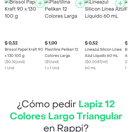
$ 0,32
$ 1,00
$ 0,52
$ 0
Brissol Papel Kraft 90
Plastilina Pelikan 12
Lineazul Silicon Línea
Bic
x 130 100 g
Colores Larga
Azul Líquido 60 mL
Azu
(
$0.32/und
)
(
$1/und
)
(
$0.0087/ml
)
(
$0.
1 Und
1 x 1 Und
60 mL
1 U
¿Cómo pedir
Lapiz 12
Colores Largo Triangular
en Rappi?