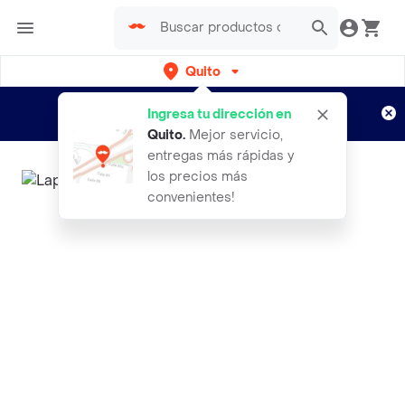
Quito
Regístrate
¿Nuevo en Rappi?
y disfruta de
Ingresa tu dirección en
envíos gratis por semanas
Aplican TyC
Quito
.
Mejor servicio,
entregas más rápidas y
los precios más
convenientes!