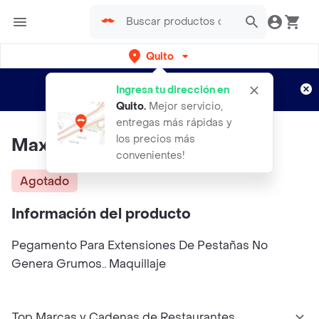
Quito
Regístrate
¿Nuevo en Rappi?
y disfruta de
Ingresa tu dirección en
envíos gratis por semanas
Aplican TyC
Quito
.
Mejor servicio,
entregas más rápidas y
los precios más
Maxi Goma Pestaña 30 Ml
convenientes!
Agotado
Información del producto
Pegamento Para Extensiones De Pestañas No
Genera Grumos.. Maquillaje
Top Marcas y Cadenas de Restaurantes