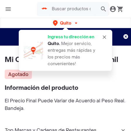
Quito
Regístrate
¿Nuevo en Rappi?
y disfruta de
Ingresa tu dirección en
envíos gratis por semanas
Aplican TyC
Quito
.
Mejor servicio,
entregas más rápidas y
los precios más
Mi Comisariato Pollo Filete Pernil
convenientes!
Agotado
Información del producto
El Precio Final Puede Variar de Acuerdo al Peso Real.
Bandeja.
Top Marcas y Cadenas de Restaurantes