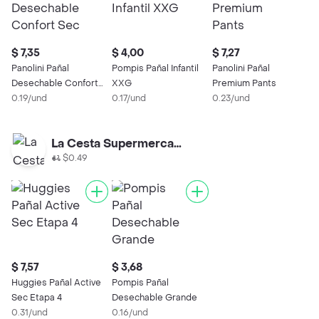
$ 7,35
$ 4,00
$ 7,27
Panolini Pañal
Pompis Pañal Infantil
Panolini Pañal
Desechable Confort
XXG
Premium Pants
Sec Etapa 3
0.19/und
0.17/und
0.23/und
La Cesta Supermercado
$0.49
$ 7,57
$ 3,68
Huggies Pañal Active
Pompis Pañal
Sec Etapa 4
Desechable Grande
0.31/und
0.16/und