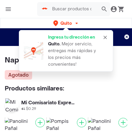
Quito
Regístrate
¿Nuevo en Rappi?
y disfruta de
Ingresa tu dirección en
envíos gratis por semanas
Aplican TyC
Quito
.
Mejor servicio,
entregas más rápidas y
los precios más
Nappis Pañal Total Sec XG
convenientes!
Agotado
Productos similares:
Mi Comisariato Express
$0.29