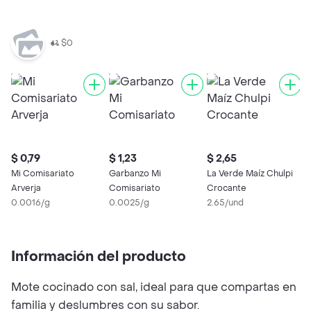
$0
$ 0,79
$ 1,23
$ 2,65
$
Mi Comisariato
Garbanzo Mi
La Verde Maíz Chulpi
P
Arverja
Comisariato
Crocante
S
0.0016/g
0.0025/g
2.65/und
0
Información del producto
Mote cocinado con sal, ideal para que compartas en
familia y deslumbres con su sabor.