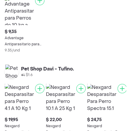
$ 9,35
Advantage
Antiparasitario para
Perros de 10 kg a 25
9.35/und
kg
Pet Shop Davi - Tufino.
$1.6
$ 19,95
$ 22,00
$ 24,75
Nexgard
Nexgard
Nexgard