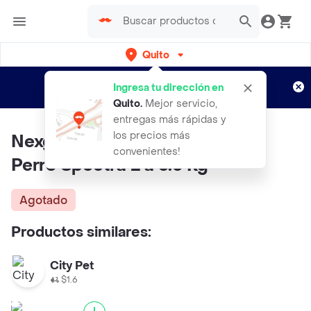
Quito
Regístrate
¿Nuevo en Rappi?
y disfruta de
Ingresa tu dirección en
envíos gratis por semanas
Aplican TyC
Quito
.
Mejor servicio,
entregas más rápidas y
los precios más
Nexgard Desparasitante Para
convenientes!
Perro Spectra 2 a 3.5 Kg
Agotado
Productos similares:
City Pet
$1.6