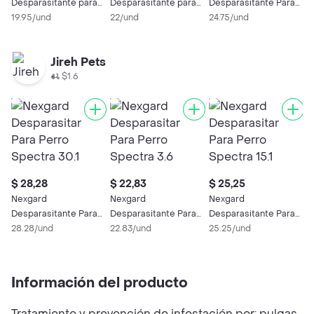
Desparasitante para
Desparasitante para
Desparasitante Para
Perro 4.1 A 10 Kg 1
19.95/und
Perro 10.1 A 25 Kg 1
22/und
Perro Spectra 15.1 - 30
24.75/und
Tableta
Tableta
Kg 1 Tableta
Jireh Pets
$1.6
$ 28,28
$ 22,83
$ 25,25
$
Nexgard
Nexgard
Nexgard
N
Desparasitante Para
Desparasitante Para
Desparasitante Para
D
Perro Spectra 30.1 -
28.28/und
Perro Spectra 3.6 - 7.5
22.83/und
Perro Spectra 15.1 - 30
25.25/und
P
5
60 Kg 1 Tableta
Kg 1 Tableta
Kg 1 Tableta
T
Información del producto
Tratamiento y prevención de infestación por: pulgas,