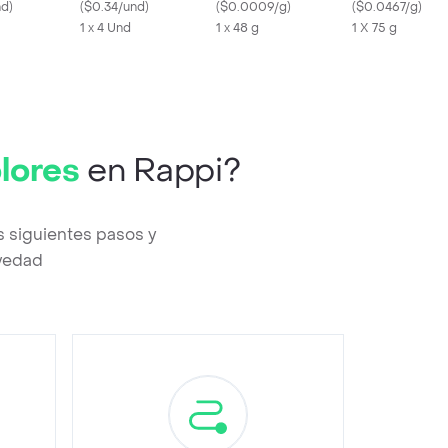
nd
)
SN2421 75
(
$0.34/und
)
(
$0.0009/g
)
(
$0.0467/g
)
1 x 4 Und
1 x 48 g
1 X 75 g
lores
en Rappi?
s siguientes pasos y
evedad