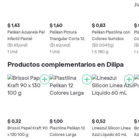
$ 1,43
$ 1,60
$ 0,83
$ 
Pelikan Acuarela Pel
Pelikan Pintura
Pelikan Plastilina con
Pl
Infantil Pastel
Triangular Corta 12
Colores Surtidos
Co
(
$1.43/und
)
Colores
(
$1.60/und
)
(
$0.0047/g
)
(
$
1 Und
1 Und
1 X 180 g
1 
Productos complementarios en Dilipa
$ 0,32
$ 1,00
$ 0,52
$ 
Brissol Papel Kraft 90
Plastilina Pelikan 12
Lineazul Silicon Línea
Bi
x 130 100 g
Colores Larga
Azul Líquido 60 mL
Az