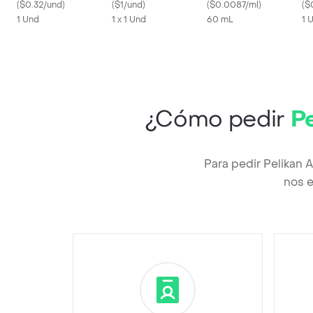
(
$0.32/und
)
(
$1/und
)
(
$0.0087/ml
)
(
$
1 Und
1 x 1 Und
60 mL
1 
¿Cómo pedir
Pe
Para pedir Pelikan 
nos e