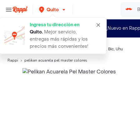
Quito
Ingresa tu dirección en
¿Nuevo en Rapp
Quito
.
Mejor servicio,
entregas más rápidas y los
precios más convenientes!
Búsquedas relacionadas:
Colores y Crayolas
,
Pelikan
,
Bic
,
Uhu
Rappi
pelikan acuarela pel master colores