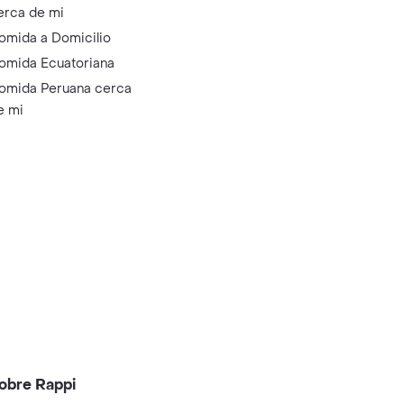
erca de mi
omida a Domicilio
omida Ecuatoriana
omida Peruana cerca
e mi
obre Rappi