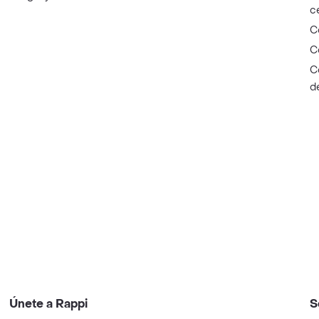
c
C
C
C
d
Únete a Rappi
S