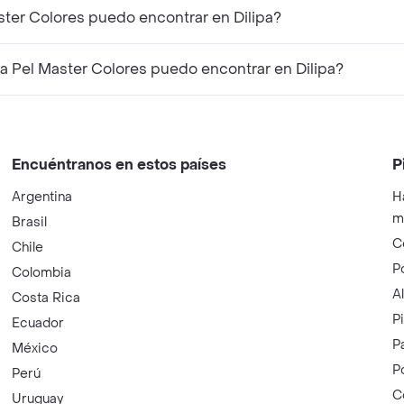
ster Colores puedo encontrar en Dilipa?
 Pel Master Colores puedo encontrar en Dilipa?
Encuéntranos en estos países
P
Argentina
H
m
Brasil
C
Chile
P
Colombia
A
Costa Rica
P
Ecuador
P
México
P
Perú
C
Uruguay