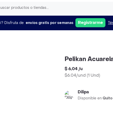
Registrarme
i?
Disfruta de
envíos gratis por semanas
Té
Pelikan Acuarel
$ 6,04
/
u
$6.04/und
(
1 Und
)
Dilipa
Disponible en
Quito