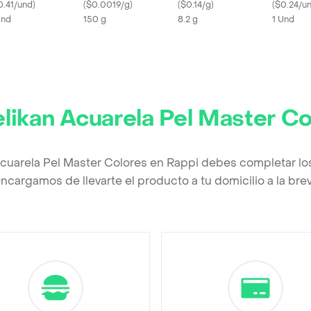
0.41/und
)
(
$0.0019/g
)
(
$0.14/g
)
(
$0.24/u
Und
150 g
8.2 g
1 Und
likan Acuarela Pel Master Co
Acuarela Pel Master Colores en Rappi debes completar lo
ncargamos de llevarte el producto a tu domicilio a la br