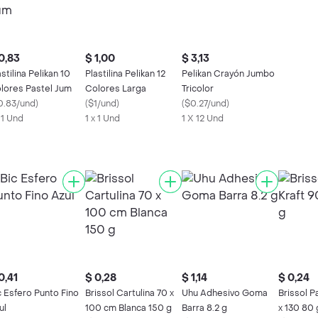
0,83
$ 1,00
$ 3,13
astilina Pelikan 10
Plastilina Pelikan 12
Pelikan Crayón Jumbo
lores Pastel Jum
Colores Larga
Tricolor
0.83/und
)
(
$1/und
)
(
$0.27/und
)
x 1 Und
1 x 1 Und
1 X 12 Und
0,41
$ 0,28
$ 1,14
$ 0,24
c Esfero Punto Fino
Brissol Cartulina 70 x
Uhu Adhesivo Goma
Brissol P
ul
100 cm Blanca 150 g
Barra 8.2 g
x 130 80 