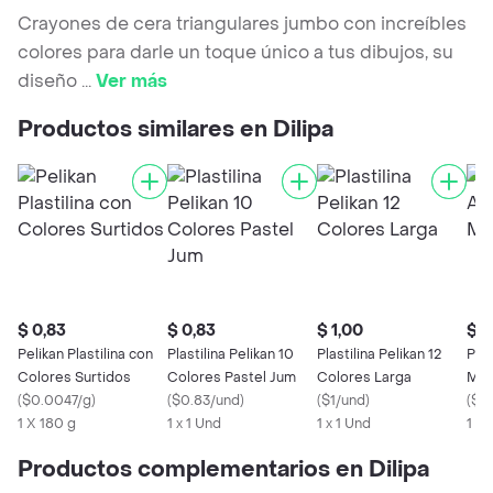
Crayones de cera triangulares jumbo con increíbles
colores para darle un toque único a tus dibujos, su
diseño
...
Ver más
Productos similares en Dilipa
$ 0,83
$ 0,83
$ 1,00
$ 6
Pelikan Plastilina con
Plastilina Pelikan 10
Plastilina Pelikan 12
Peli
Colores Surtidos
Colores Pastel Jum
Colores Larga
Mas
(
$0.0047/g
)
(
$0.83/und
)
(
$1/und
)
(
$6
1 X 180 g
1 x 1 Und
1 x 1 Und
1 U
Productos complementarios en Dilipa