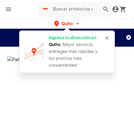
Quito
Regístrate
¿Nuevo en Rappi?
y disfruta de
Ingresa tu dirección en
envíos gratis por semanas
Aplican TyC
Quito
.
Mejor servicio,
entregas más rápidas y
los precios más
convenientes!