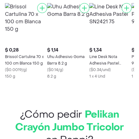
$ 0,28
$ 1,14
$ 1,34
$ 0
Brissol Cartulina 70 x
Uhu Adhesivo Goma
Line Desk Nota
Pap
100 cm Blanca 150 g
Barra 8.2 g
Adhesiva Pastel
90
(
$0.0019/g
)
(
$0.14/g
)
SN2421 75
(
$0.34/und
)
(
$0
150 g
8.2 g
1 x 4 Und
1 x 
¿Cómo pedir
Pelikan
Crayón Jumbo Tricolor