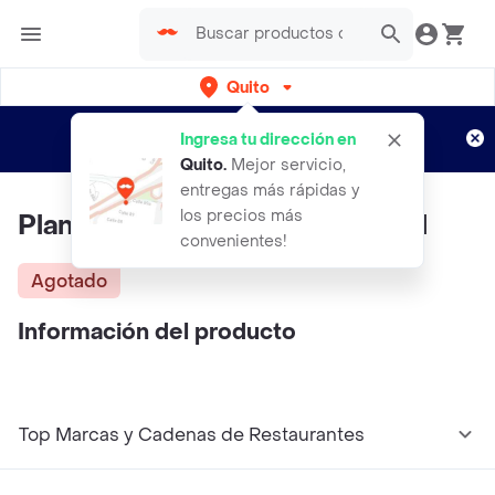
Quito
Regístrate
¿Nuevo en Rappi?
y disfruta de
Ingresa tu dirección en
envíos gratis por semanas
Aplican TyC
Quito
.
Mejor servicio,
entregas más rápidas y
los precios más
Planeta Plumbago Rosso 750ml
convenientes!
Agotado
Información del producto
Top Marcas y Cadenas de Restaurantes