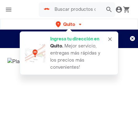
Quito
Regístrate
¿Nuevo en Rappi?
y disfruta de
Ingresa tu dirección en
envíos gratis por semanas
Aplican TyC
Quito
.
Mejor servicio,
entregas más rápidas y
los precios más
convenientes!