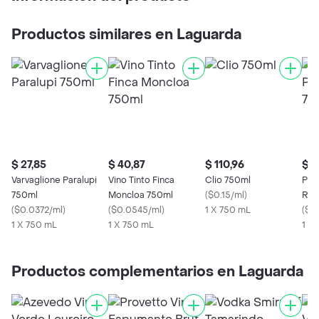
Productos similares en Laguarda
$ 27,85
$ 40,87
$ 110,96
$ 3
Varvaglione Paralupi
Vino Tinto Finca
Clio 750ml
Pla
750ml
Moncloa 750ml
(
$0.15/ml
)
Ros
(
$0.0372/ml
)
(
$0.0545/ml
)
1 X 750 mL
(
$0
1 X 750 mL
1 X 750 mL
1 X
Productos complementarios en Laguarda