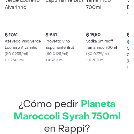
$ 17,61
$ 9,31
$ 19,50
$ 3
Azevedo Vino Verde
Provetto Vino
Vodka Smirnoff
Loureiro Alvarinho
Espumante Brut
Tamarindo 700ml
Coc
(
$0.0235/ml
)
(
$0.0125/ml
)
(
$0.0279/ml
)
Cub
1 X 750. mL
1 X 750 mL
1 X 700 mL
150
(
$0
1 X 
¿Cómo pedir
Planeta
Maroccoli Syrah 750ml
en Rappi?