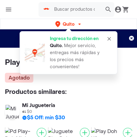
Quito
Regístrate
¿Nuevo en Rappi?
y disfruta de
Ingresa tu dirección en
envíos gratis por semanas
Aplican TyC
Quito
.
Mejor servicio,
entregas más rápidas y
los precios más
Play Doh Mini Bucket
convenientes!
Agotado
Productos similares:
Mi Jugueteria
$0
$5 Off: mín $30