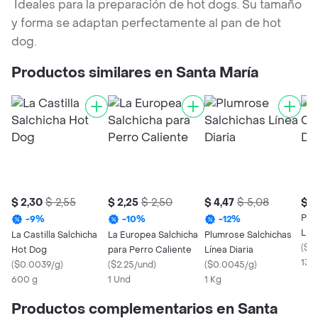
Ideales para la preparación de hot dogs. Su tamaño
y forma se adaptan perfectamente al pan de hot
dog.
Productos similares en Santa María
$ 2,30
$ 2,55
$ 2,25
$ 2,50
$ 4,47
$ 5,08
$ 0
Plu
-
9
%
-
10
%
-
12
%
Line
La Castilla Salchicha
La Europea Salchicha
Plumrose Salchichas
(
$0
Hot Dog
para Perro Caliente
Línea Diaria
130
(
$0.0039/g
)
(
$2.25/und
)
(
$0.0045/g
)
600 g
1 Und
1 Kg
Productos complementarios en Santa