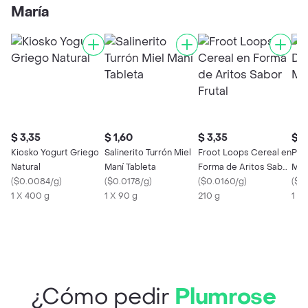
María
$ 3,35
$ 1,60
$ 3,35
$ 1
Kiosko Yogurt Griego
Salinerito Turrón Miel
Froot Loops Cereal en
Pan
Natural
Maní Tableta
Forma de Aritos Sabor
Mar
(
$0.0084/g
)
(
$0.0178/g
)
Frutal
(
$0.0160/g
)
(
$0
1 X 400 g
1 X 90 g
210 g
1 X
¿Cómo pedir
Plumrose