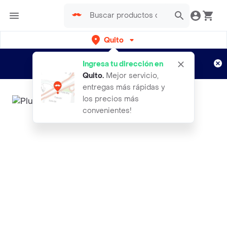
Quito
Regístrate
¿Nuevo en Rappi?
y disfruta de
Ingresa tu dirección en
envíos gratis por semanas
Aplican TyC
Quito
.
Mejor servicio,
entregas más rápidas y
los precios más
convenientes!