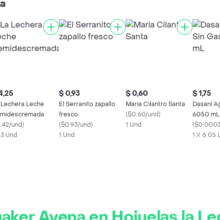
ía
4,25
$ 0,93
$ 0,60
$ 1,75
 Lechera Leche
El Serranito zapallo
Maria Cilantro Santa
Dasani A
midescremada
fresco
(
$0.60/und
)
6050 mL
1.42/und
)
(
$0.93/und
)
1 Und
(
$0.0003
x 3 Und
1 Und
1 X 6.05 
aker Avena en Hojuelas la Le