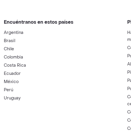
Encuéntranos en estos países
P
Argentina
H
m
Brasil
C
Chile
P
Colombia
A
Costa Rica
P
Ecuador
P
México
P
Perú
C
Uruguay
c
C
C
C