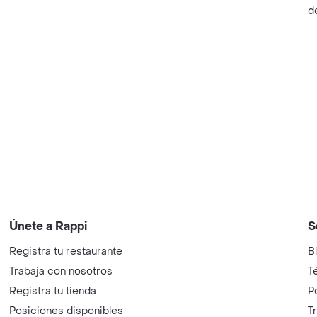
d
Únete a Rappi
S
Registra tu restaurante
B
Trabaja con nosotros
T
Registra tu tienda
P
Posiciones disponibles
T