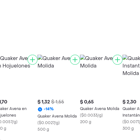
1,70
$ 1,32
$ 1,55
$ 0,65
$ 2,30
aker Avena en
Quaker Avena Molida
Quaker A
-
14
%
juelones
(
$0.0033/g
)
Instantá
Quaker Avena Molida
0.0057/g
)
200 g
Naranjilla
(
$0.0077
(
$0.0027/g
)
0 g
300 g
500 g