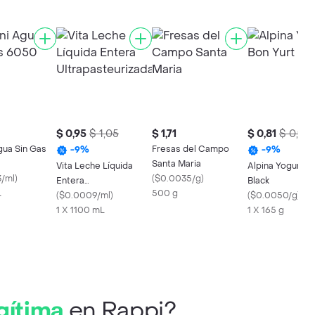
$ 0,95
$ 1,05
$ 1,71
$ 0,81
$ 0,90
gua Sin Gas
Fresas del Campo
-
9
%
-
9
%
Santa Maria
Vita Leche Líquida
Alpina Yogurt B
/ml
)
(
$0.0035/g
)
Entera
Black
L
500 g
Ultrapasteurizada
(
$0.0009/ml
)
(
$0.0050/g
)
1 X 1100 mL
1 X 165 g
gítima
en Rappi?