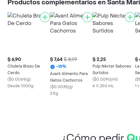
Productos complementarios en Santa Mar
$ 6,90
$ 7,64
$ 8,99
$ 2,25
$ 
Chuleta Brazo De
Pulp Néctar Sabores
La
-
15
%
Cerdo
Surtidos
Se
Avant Alimento Para
(
$0.0069/g
)
(
$0.0090/ml
)
(
$
Gatos Cachorros
Desde 1000g
6 X 250 mL
1 
(
$0.0039/g
)
2 Kg
¿Cómo pedir
Qu