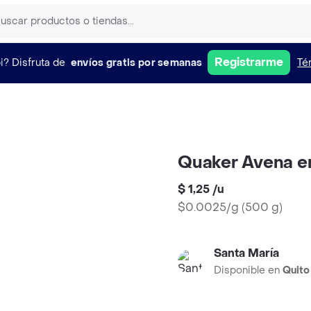
Registrarme
i?
Disfruta de
envíos gratis por semanas
Té
Quaker Avena en
$ 1,25
/
u
$0.0025/g
(
500 g
)
Santa María
Disponible en
Quito