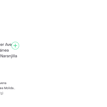
vena
nea Molida
/g
)