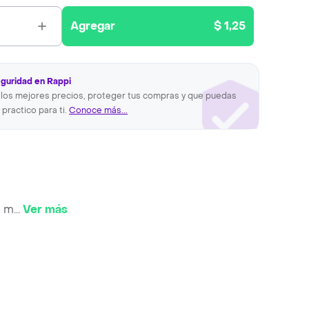
Agregar
$ 1,25
eguridad en Rappi
los mejores precios, proteger tus compras y que puedas
 practico para ti.
Conoce más...
n m
...
Ver más