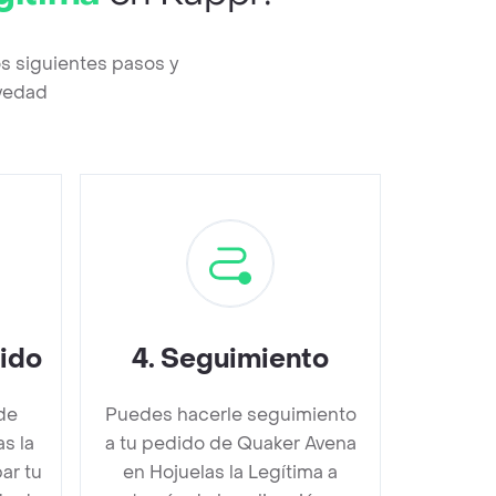
s siguientes pasos y
evedad
dido
4
.
Seguimiento
de
Puedes hacerle seguimiento
s la
a tu pedido de Quaker Avena
ar tu
en Hojuelas la Legítima a