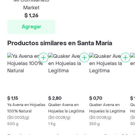
Market
$ 1,26
Agregar
Productos similares en Santa María
$ 1,15
$ 2,80
$ 0,70
$ 
Ya Avena en Hojuelas
Quaker Avena en
Quaker Avena en
Qu
100% Natural
Hojuelas la Legitima
Hojuelas la Legitima
Ho
(
$0.0023/g
)
(
$0.0028/g
)
(
$0.0028/g
)
(
$
500 g
1 Kg
250 g
30