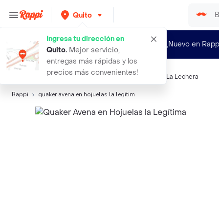
Quito
Ingresa tu dirección en
¿Nuevo en Rapp
Quito
.
Mejor servicio,
entregas más rápidas y los
precios más convenientes!
Búsquedas relacionadas:
Cereales
,
Quaker
,
Ya
,
Pulp
,
La Lechera
Rappi
quaker avena en hojuelas la legitim