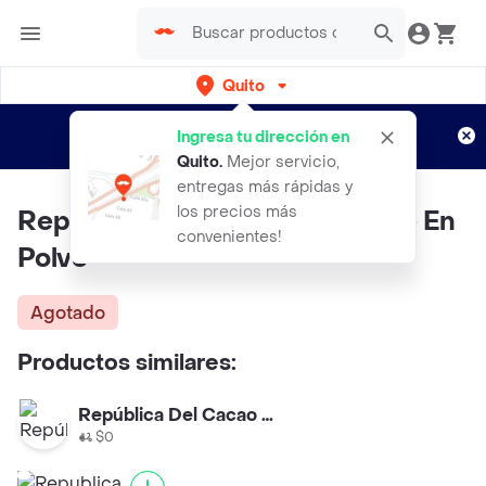
Quito
Regístrate
¿Nuevo en Rappi?
y disfruta de
Ingresa tu dirección en
envíos gratis por semanas
Aplican TyC
Quito
.
Mejor servicio,
entregas más rápidas y
los precios más
Republica Del CacaoChocolate En
convenientes!
Polvo
Agotado
Productos similares:
República Del Cacao Jardin
$0