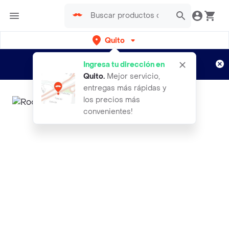
Quito
Regístrate
¿Nuevo en Rappi?
y disfruta de
Ingresa tu dirección en
envíos gratis por semanas
Aplican TyC
Quito
.
Mejor servicio,
entregas más rápidas y
los precios más
convenientes!