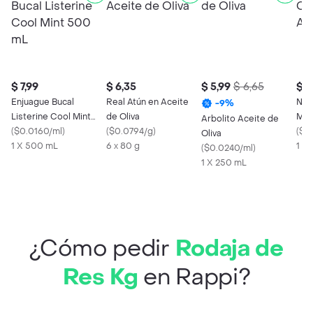
$ 7,99
$ 6,35
$ 5,99
$ 6,65
$ 2
Enjuague Bucal
Real Atún en Aceite
Nes
-
9
%
Listerine Cool Mint
de Oliva
Med
Arbolito Aceite de
500 mL
(
$0.0160/ml
)
(
$0.0794/g
)
(
$0
Oliva
1 X 500 mL
6 x 80 g
1 x 
(
$0.0240/ml
)
1 X 250 mL
¿Cómo pedir
Rodaja de
Res Kg
en Rappi?