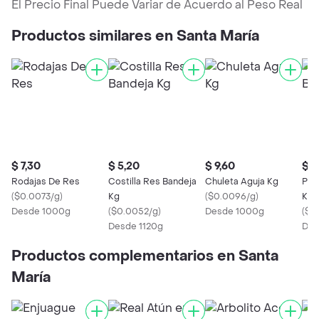
El Precio Final Puede Variar de Acuerdo al Peso Real
Productos similares en Santa María
$ 7,30
$ 5,20
$ 9,60
$ 4
Rodajas De Res
Costilla Res Bandeja
Chuleta Aguja Kg
Pat
(
$0.0073/g
)
Kg
(
$0.0096/g
)
Kg
Desde 1000g
(
$0.0052/g
)
Desde 1000g
(
$0
Desde 1120g
Des
Productos complementarios en Santa
María